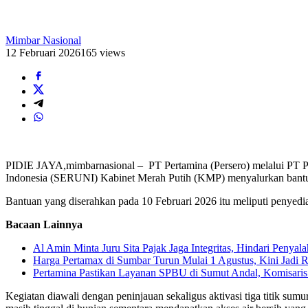
Mimbar Nasional
12 Februari 2026
165 views
PIDIE JAYA,mimbarnasional – PT Pertamina (Persero) melalui PT P
Indonesia (SERUNI) Kabinet Merah Putih (KMP) menyalurkan bantua
Bantuan yang diserahkan pada 10 Februari 2026 itu meliputi penyedi
Bacaan Lainnya
Al Amin Minta Juru Sita Pajak Jaga Integritas, Hindari Peny
Harga Pertamax di Sumbar Turun Mulai 1 Agustus, Kini Jadi R
Pertamina Pastikan Layanan SPBU di Sumut Andal, Komisaris
Kegiatan diawali dengan peninjauan sekaligus aktivasi tiga titik sum