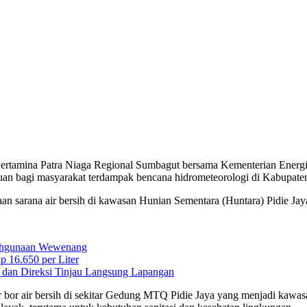
ertamina Patra Niaga Regional Sumbagut bersama Kementerian Energ
n bagi masyarakat terdampak bencana hidrometeorologi di Kabupaten 
aan sarana air bersih di kawasan Hunian Sementara (Huntara) Pidie Ja
alahgunaan Wewenang
p 16.650 per Liter
 dan Direksi Tinjau Langsung Lapangan
ur bor air bersih di sekitar Gedung MTQ Pidie Jaya yang menjadi kawas