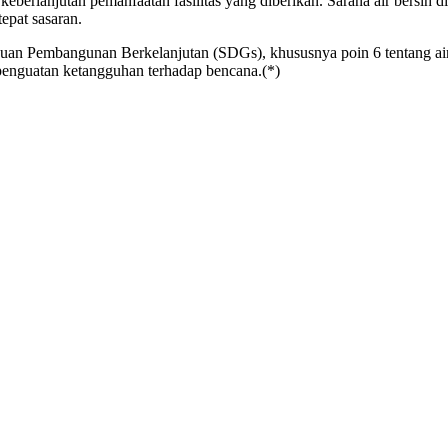
berlanjutan pemanfaatan fasilitas yang diberikan. Sarana air bersih 
epat sasaran.
juan Pembangunan Berkelanjutan (SDGs), khususnya poin 6 tentang air 
 penguatan ketangguhan terhadap bencana.(*)