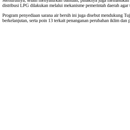
Menurutnya, selain menyalurkan bantuan, pihaknya juga memastikan ke
distribusi LPG dilakukan melalui mekanisme pemerintah daerah agar t
Program penyediaan sarana air bersih ini juga disebut mendukung Tu
berkelanjutan, serta poin 13 terkait penanganan perubahan iklim dan