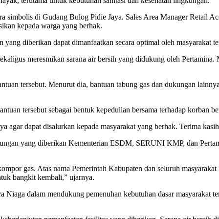
 layak, terutama untuk kebutuhan sanitasi dan kesehatan lingkungan.
cara simbolis di Gudang Bulog Pidie Jaya. Sales Area Manager Retail 
busikan kepada warga yang berhak.
 yang diberikan dapat dimanfaatkan secara optimal oleh masyarakat t
ekaligus meresmikan sarana air bersih yang didukung oleh Pertamina. M
antuan tersebut. Menurut dia, bantuan tabung gas dan dukungan lainnya
n tersebut sebagai bentuk kepedulian bersama terhadap korban benc
a agar dapat disalurkan kepada masyarakat yang berhak. Terima kasih 
 dukungan yang diberikan Kementerian ESDM, SERUNI KMP, dan Pertam
kompor gas. Atas nama Pemerintah Kabupaten dan seluruh masyarakat 
uk bangkit kembali,” ujarnya.
ra Niaga dalam mendukung pemenuhan kebutuhan dasar masyarakat ter