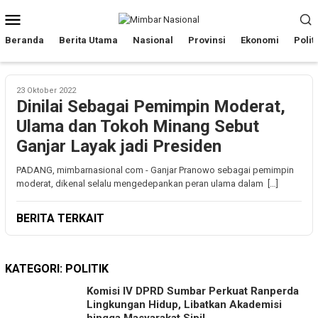
Loncat
Menu
ke
Mobile
konten
Beranda
Berita Utama
Nasional
Provinsi
Ekonomi
Polit
23 Oktober 2022
Dinilai Sebagai Pemimpin Moderat,
Ulama dan Tokoh Minang Sebut
Ganjar Layak jadi Presiden
PADANG, mimbarnasional com - Ganjar Pranowo sebagai pemimpin
moderat, dikenal selalu mengedepankan peran ulama dalam […]
BERITA TERKAIT
KATEGORI:
POLITIK
Komisi IV DPRD Sumbar Perkuat Ranperda
Lingkungan Hidup, Libatkan Akademisi