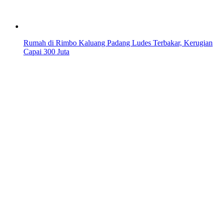
Rumah di Rimbo Kaluang Padang Ludes Terbakar, Kerugian
Capai 300 Juta