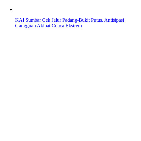
KAI Sumbar Cek Jalur Padang-Bukit Putus, Antisipasi
Gangguan Akibat Cuaca Ekstrem