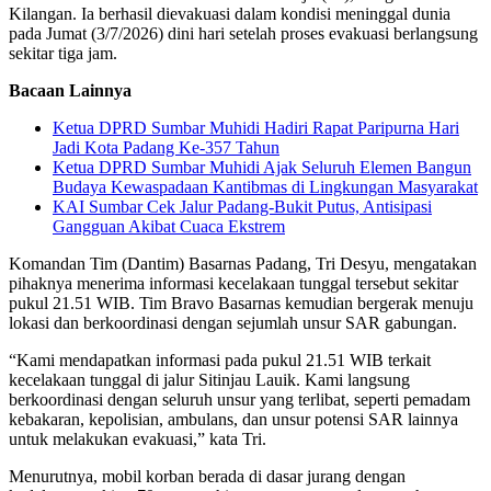
Kilangan. Ia berhasil dievakuasi dalam kondisi meninggal dunia
pada Jumat (3/7/2026) dini hari setelah proses evakuasi berlangsung
sekitar tiga jam.
Bacaan Lainnya
Ketua DPRD Sumbar Muhidi Hadiri Rapat Paripurna Hari
Jadi Kota Padang Ke-357 Tahun
Ketua DPRD Sumbar Muhidi Ajak Seluruh Elemen Bangun
Budaya Kewaspadaan Kantibmas di Lingkungan Masyarakat
KAI Sumbar Cek Jalur Padang-Bukit Putus, Antisipasi
Gangguan Akibat Cuaca Ekstrem
Komandan Tim (Dantim) Basarnas Padang, Tri Desyu, mengatakan
pihaknya menerima informasi kecelakaan tunggal tersebut sekitar
pukul 21.51 WIB. Tim Bravo Basarnas kemudian bergerak menuju
lokasi dan berkoordinasi dengan sejumlah unsur SAR gabungan.
“Kami mendapatkan informasi pada pukul 21.51 WIB terkait
kecelakaan tunggal di jalur Sitinjau Lauik. Kami langsung
berkoordinasi dengan seluruh unsur yang terlibat, seperti pemadam
kebakaran, kepolisian, ambulans, dan unsur potensi SAR lainnya
untuk melakukan evakuasi,” kata Tri.
Menurutnya, mobil korban berada di dasar jurang dengan