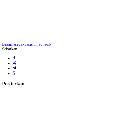
Basarnas
evakuasi
sitinjau lauik
Sebarkan
Pos terkait