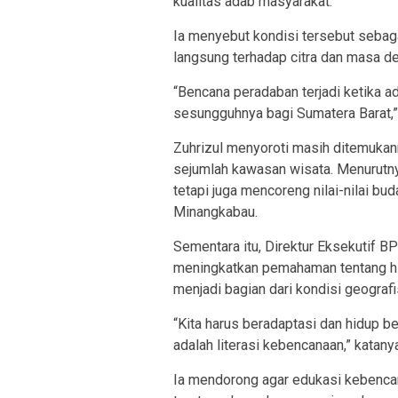
kualitas adab masyarakat.
Ia menyebut kondisi tersebut seba
langsung terhadap citra dan masa de
“Bencana peradaban terjadi ketika 
sesungguhnya bagi Sumatera Barat,” 
Zuhrizul menyoroti masih ditemuka
sejumlah kawasan wisata. Menurutny
tetapi juga mencoreng nilai-nilai bu
Minangkabau.
Sementara itu, Direktur Eksekutif B
meningkatkan pemahaman tentang h
menjadi bagian dari kondisi geograf
“Kita harus beradaptasi dan hidup 
adalah literasi kebencanaan,” katany
Ia mendorong agar edukasi kebencana