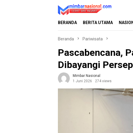
Loncat
ke
konten
BERANDA
BERITA UTAMA
NASIO
Beranda
Pariwisata
Pascabencana, P
Dibayangi Persep
Mimbar Nasional
1 Juni 2026
274 views