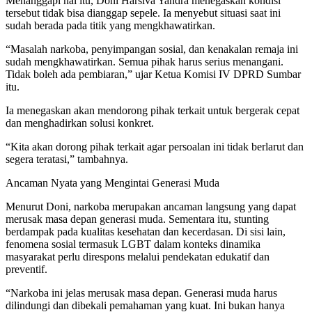
Menanggapi hal itu, Doni Harsiva Yandra menegaskan kondisi
tersebut tidak bisa dianggap sepele. Ia menyebut situasi saat ini
sudah berada pada titik yang mengkhawatirkan.
“Masalah narkoba, penyimpangan sosial, dan kenakalan remaja ini
sudah mengkhawatirkan. Semua pihak harus serius menangani.
Tidak boleh ada pembiaran,” ujar Ketua Komisi IV DPRD Sumbar
itu.
Ia menegaskan akan mendorong pihak terkait untuk bergerak cepat
dan menghadirkan solusi konkret.
“Kita akan dorong pihak terkait agar persoalan ini tidak berlarut dan
segera teratasi,” tambahnya.
Ancaman Nyata yang Mengintai Generasi Muda
Menurut Doni, narkoba merupakan ancaman langsung yang dapat
merusak masa depan generasi muda. Sementara itu, stunting
berdampak pada kualitas kesehatan dan kecerdasan. Di sisi lain,
fenomena sosial termasuk LGBT dalam konteks dinamika
masyarakat perlu direspons melalui pendekatan edukatif dan
preventif.
“Narkoba ini jelas merusak masa depan. Generasi muda harus
dilindungi dan dibekali pemahaman yang kuat. Ini bukan hanya