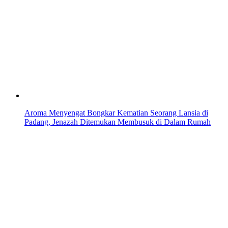
Aroma Menyengat Bongkar Kematian Seorang Lansia di
Padang, Jenazah Ditemukan Membusuk di Dalam Rumah