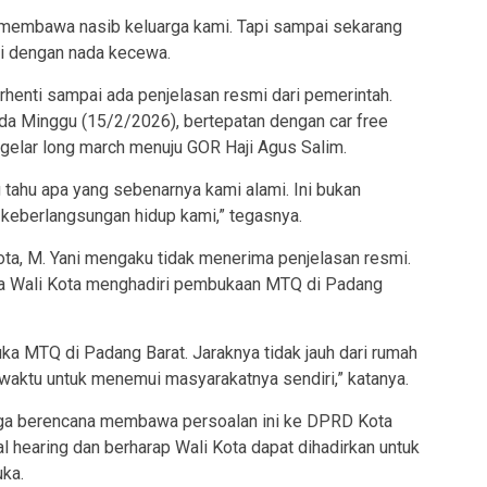
membawa nasib keluarga kami. Tapi sampai sekarang
ni dengan nada kecewa.
rhenti sampai ada penjelasan resmi dari pemerintah.
Pada Minggu (15/2/2026), bertepatan dengan car free
elar long march menuju GOR Haji Agus Salim.
tahu apa yang sebenarnya kami alami. Ini bukan
l keberlangsungan hidup kami,” tegasnya.
Kota, M. Yani mengaku tidak menerima penjelasan resmi.
a Wali Kota menghadiri pembukaan MTQ di Padang
ka MTQ di Padang Barat. Jaraknya tidak jauh dari rumah
waktu untuk menemui masyarakatnya sendiri,” katanya.
 juga berencana membawa persoalan ini ke DPRD Kota
 hearing dan berharap Wali Kota dapat dihadirkan untuk
ka.