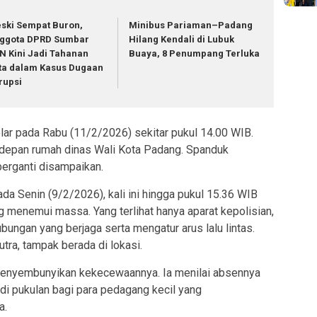
ski Sempat Buron,
Minibus Pariaman–Padang
ggota DPRD Sumbar
Hilang Kendali di Lubuk
N Kini Jadi Tahanan
Buaya, 8 Penumpang Terluka
ta dalam Kasus Dugaan
rupsi
gelar pada Rabu (11/2/2026) sekitar pukul 14.00 WIB.
 depan rumah dinas Wali Kota Padang. Spanduk
berganti disampaikan.
a Senin (9/2/2026), kali ini hingga pukul 15.36 WIB
 menemui massa. Yang terlihat hanya aparat kepolisian,
bungan yang berjaga serta mengatur arus lalu lintas.
ra, tampak berada di lokasi.
 menyembunyikan kekecewaannya. Ia menilai absennya
di pukulan bagi para pedagang kecil yang
a.