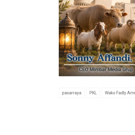
pasarraya
PKL
Wako Fadly Am