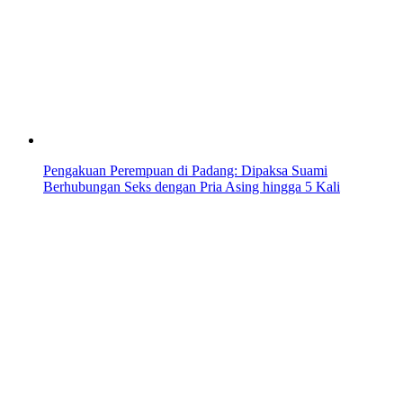
Pengakuan Perempuan di Padang: Dipaksa Suami
Berhubungan Seks dengan Pria Asing hingga 5 Kali