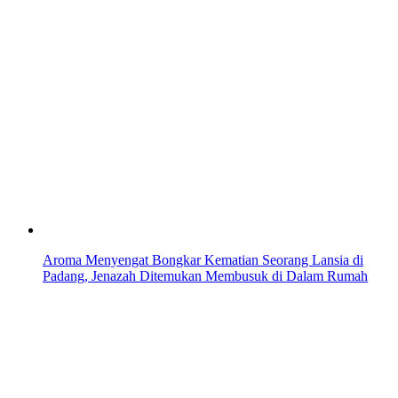
Aroma Menyengat Bongkar Kematian Seorang Lansia di
Padang, Jenazah Ditemukan Membusuk di Dalam Rumah