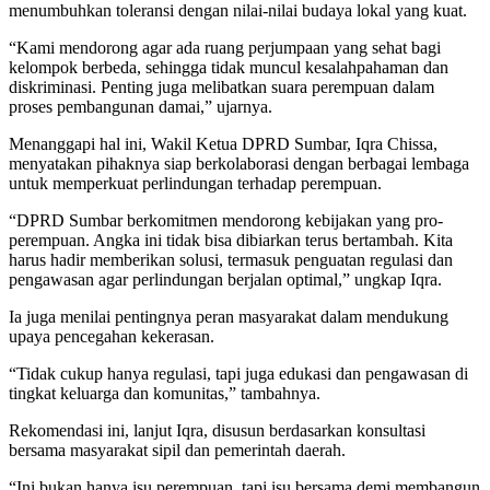
menumbuhkan toleransi dengan nilai-nilai budaya lokal yang kuat.
“Kami mendorong agar ada ruang perjumpaan yang sehat bagi
kelompok berbeda, sehingga tidak muncul kesalahpahaman dan
diskriminasi. Penting juga melibatkan suara perempuan dalam
proses pembangunan damai,” ujarnya.
Menanggapi hal ini, Wakil Ketua DPRD Sumbar, Iqra Chissa,
menyatakan pihaknya siap berkolaborasi dengan berbagai lembaga
untuk memperkuat perlindungan terhadap perempuan.
“DPRD Sumbar berkomitmen mendorong kebijakan yang pro-
perempuan. Angka ini tidak bisa dibiarkan terus bertambah. Kita
harus hadir memberikan solusi, termasuk penguatan regulasi dan
pengawasan agar perlindungan berjalan optimal,” ungkap Iqra.
Ia juga menilai pentingnya peran masyarakat dalam mendukung
upaya pencegahan kekerasan.
“Tidak cukup hanya regulasi, tapi juga edukasi dan pengawasan di
tingkat keluarga dan komunitas,” tambahnya.
Rekomendasi ini, lanjut Iqra, disusun berdasarkan konsultasi
bersama masyarakat sipil dan pemerintah daerah.
“Ini bukan hanya isu perempuan, tapi isu bersama demi membangun