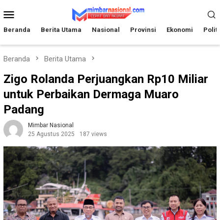
Loncat
Menu
ke
Mobile
konten
Beranda
Berita Utama
Nasional
Provinsi
Ekonomi
Polit
Beranda
Berita Utama
Zigo Rolanda Perjuangkan Rp10 Miliar
untuk Perbaikan Dermaga Muaro
Padang
Mimbar Nasional
25 Agustus 2025
187 views