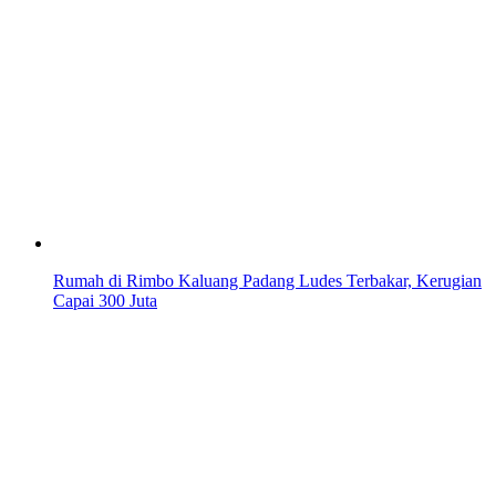
Rumah di Rimbo Kaluang Padang Ludes Terbakar, Kerugian
Capai 300 Juta