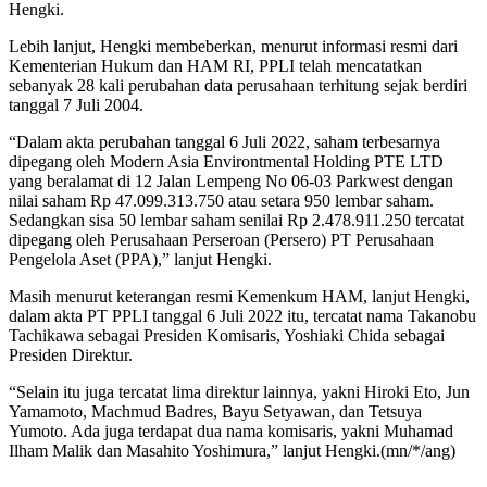
Hengki.
Lebih lanjut, Hengki membeberkan, menurut informasi resmi dari
Kementerian Hukum dan HAM RI, PPLI telah mencatatkan
sebanyak 28 kali perubahan data perusahaan terhitung sejak berdiri
tanggal 7 Juli 2004.
“Dalam akta perubahan tanggal 6 Juli 2022, saham terbesarnya
dipegang oleh Modern Asia Environtmental Holding PTE LTD
yang beralamat di 12 Jalan Lempeng No 06-03 Parkwest dengan
nilai saham Rp 47.099.313.750 atau setara 950 lembar saham.
Sedangkan sisa 50 lembar saham senilai Rp 2.478.911.250 tercatat
dipegang oleh Perusahaan Perseroan (Persero) PT Perusahaan
Pengelola Aset (PPA),” lanjut Hengki.
Masih menurut keterangan resmi Kemenkum HAM, lanjut Hengki,
dalam akta PT PPLI tanggal 6 Juli 2022 itu, tercatat nama Takanobu
Tachikawa sebagai Presiden Komisaris, Yoshiaki Chida sebagai
Presiden Direktur.
“Selain itu juga tercatat lima direktur lainnya, yakni Hiroki Eto, Jun
Yamamoto, Machmud Badres, Bayu Setyawan, dan Tetsuya
Yumoto. Ada juga terdapat dua nama komisaris, yakni Muhamad
Ilham Malik dan Masahito Yoshimura,” lanjut Hengki.(mn/*/ang)