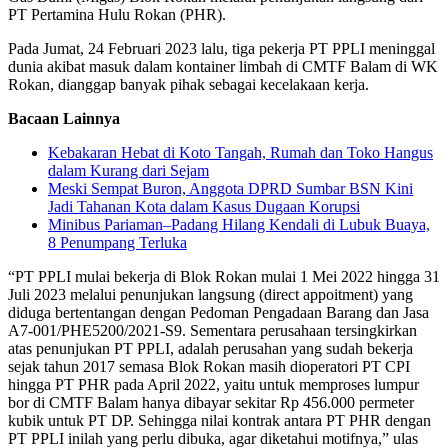
PT Pertamina Hulu Rokan (PHR).
Pada Jumat, 24 Februari 2023 lalu, tiga pekerja PT PPLI meninggal
dunia akibat masuk dalam kontainer limbah di CMTF Balam di WK
Rokan, dianggap banyak pihak sebagai kecelakaan kerja.
Bacaan Lainnya
Kebakaran Hebat di Koto Tangah, Rumah dan Toko Hangus
dalam Kurang dari Sejam
Meski Sempat Buron, Anggota DPRD Sumbar BSN Kini
Jadi Tahanan Kota dalam Kasus Dugaan Korupsi
Minibus Pariaman–Padang Hilang Kendali di Lubuk Buaya,
8 Penumpang Terluka
“PT PPLI mulai bekerja di Blok Rokan mulai 1 Mei 2022 hingga 31
Juli 2023 melalui penunjukan langsung (direct appoitment) yang
diduga bertentangan dengan Pedoman Pengadaan Barang dan Jasa
A7-001/PHE5200/2021-S9. Sementara perusahaan tersingkirkan
atas penunjukan PT PPLI, adalah perusahan yang sudah bekerja
sejak tahun 2017 semasa Blok Rokan masih dioperatori PT CPI
hingga PT PHR pada April 2022, yaitu untuk memproses lumpur
bor di CMTF Balam hanya dibayar sekitar Rp 456.000 permeter
kubik untuk PT DP. Sehingga nilai kontrak antara PT PHR dengan
PT PPLI inilah yang perlu dibuka, agar diketahui motifnya,” ulas