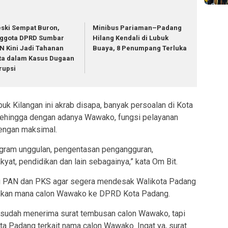
ski Sempat Buron,
Minibus Pariaman–Padang
ggota DPRD Sumbar
Hilang Kendali di Lubuk
N Kini Jadi Tahanan
Buaya, 8 Penumpang Terluka
ta dalam Kasus Dugaan
rupsi
uk Kilangan ini akrab disapa, banyak persoalan di Kota
 sehingga dengan adanya Wawako, fungsi pelayanan
dengan maksimal.
ogram unggulan, pengentasan pengangguran,
yat, pendidikan dan lain sebagainya,” kata Om Bit.
tu PAN dan PKS agar segera mendesak Walikota Padang
imkan mana calon Wawako ke DPRD Kota Padang.
udah menerima surat tembusan calon Wawako, tapi
ota Padang terkait nama calon Wawako. Ingat ya, surat