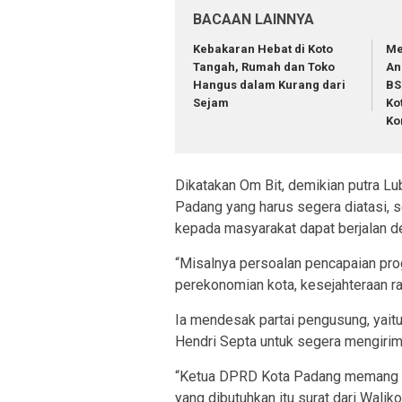
BACAAN LAINNYA
Kebakaran Hebat di Koto
Me
Tangah, Rumah dan Toko
An
Hangus dalam Kurang dari
BS
Sejam
Ko
Ko
Dikatakan Om Bit, demikian putra Lub
Padang yang harus segera diatasi,
kepada masyarakat dapat berjalan 
“Misalnya persoalan pencapaian pr
perekonomian kota, kesejahteraan rak
Ia mendesak partai pengusung, yai
Hendri Septa untuk segera mengir
“Ketua DPRD Kota Padang memang s
yang dibutuhkan itu surat dari Walik