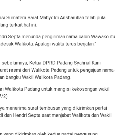
nsi Sumatera Barat Mahyeldi Ansharullah telah pula
g terkait hal ini.
ndri Septa menunda pengiriman nama calon Wawako itu.
esak Walikota. Apalagi waktu terus berjalan,”
g, sebelumnya, Ketua DPRD Padang Syahrial Kani
urat resmi dari Walikota Padang untuk pengajuan nama-
an bangku Wakil Walikota Padang.
ari Walikota Padang untuk mengisi kekosongan wakil
/2).
a menerima surat tembusan yang dikirimkan partai
i dan Hendri Septa saat menjabat Walikota dan Wakil
n yang dikirimkan oleh kedua partai pengusung.