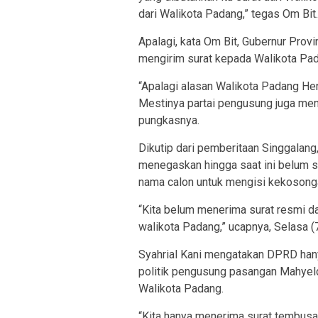
dari Walikota Padang,” tegas Om Bit.
Apalagi, kata Om Bit, Gubernur Provi
mengirim surat kepada Walikota Padan
“Apalagi alasan Walikota Padang He
Mestinya partai pengusung juga mend
pungkasnya.
Dikutip dari pemberitaan Singgalan
menegaskan hingga saat ini belum s
nama calon untuk mengisi kekosong
“Kita belum menerima surat resmi d
walikota Padang,” ucapnya, Selasa (7
Syahrial Kani mengatakan DPRD hany
politik pengusung pasangan Mahyeld
Walikota Padang.
“Kita hanya menerima surat tembusa