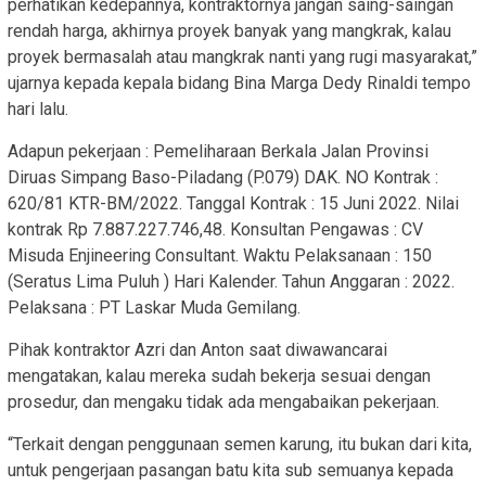
perhatikan kedepannya, kontraktornya jangan saing-saingan
rendah harga, akhirnya proyek banyak yang mangkrak, kalau
proyek bermasalah atau mangkrak nanti yang rugi masyarakat,”
ujarnya kepada kepala bidang Bina Marga Dedy Rinaldi tempo
hari lalu.
Adapun pekerjaan : Pemeliharaan Berkala Jalan Provinsi
Diruas Simpang Baso-Piladang (P.079) DAK. NO Kontrak :
620/81 KTR-BM/2022. Tanggal Kontrak : 15 Juni 2022. Nilai
kontrak Rp 7.887.227.746,48. Konsultan Pengawas : CV
Misuda Enjineering Consultant. Waktu Pelaksanaan : 150
(Seratus Lima Puluh ) Hari Kalender. Tahun Anggaran : 2022.
Pelaksana : PT Laskar Muda Gemilang.
Pihak kontraktor Azri dan Anton saat diwawancarai
mengatakan, kalau mereka sudah bekerja sesuai dengan
prosedur, dan mengaku tidak ada mengabaikan pekerjaan.
“Terkait dengan penggunaan semen karung, itu bukan dari kita,
untuk pengerjaan pasangan batu kita sub semuanya kepada