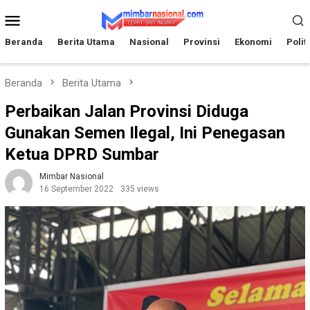
Loncat
Menu
ke
Mobile
konten
Beranda
Berita Utama
Nasional
Provinsi
Ekonomi
Polit
Beranda
Berita Utama
Perbaikan Jalan Provinsi Diduga
Gunakan Semen Ilegal, Ini Penegasan
Ketua DPRD Sumbar
Mimbar Nasional
16 September 2022
335 views