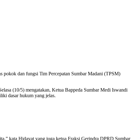
s pokok dan fungsi Tim Percepatan Sumbar Madani (TPSM)
elasa (10/5) mengatakan, Ketua Bappeda Sumbar Medi Iswandi
iki dasar hukum yang jelas.
ita,” kata Hidayat yang juga ketua Fraksi Gerindra DPRD Sumbar