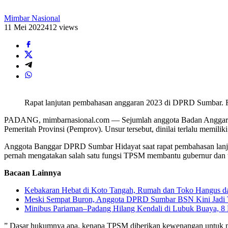
Mimbar Nasional
11 Mei 2022
412 views
Rapat lanjutan pembahasan anggaran 2023 di DPRD Sumbar. 
PADANG, mimbarnasional.com — Sejumlah anggota Badan Anggaran 
Pemeritah Provinsi (Pemprov). Unsur tersebut, dinilai terlalu memili
Anggota Banggar DPRD Sumbar Hidayat saat rapat pembahasan lanj
pernah mengatakan salah satu fungsi TPSM membantu gubernur dan wak
Bacaan Lainnya
Kebakaran Hebat di Koto Tangah, Rumah dan Toko Hangus da
Meski Sempat Buron, Anggota DPRD Sumbar BSN Kini Jadi 
Minibus Pariaman–Padang Hilang Kendali di Lubuk Buaya, 8
” Dasar hukumnya apa, kenapa TPSM diberikan kewenangan untuk mem