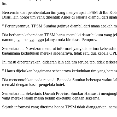
itu.
Bercermin dari pembentukan tim yang menyerupai TPSM di Ibu Kota 
Disisi lain honor tim yang dibentuk Anies di Jakarta diambil dari upa
” Pertanyaannya, TPSM Sumbar gajinya diambil dari mana apakah mer
Dia berharap keberadaan TPSM harus memiliki dasar hukum yang jela
namun juga mengganggu jalanya roda birokrasi Pemprov.
Sementara itu Novrizon menurut informasi yang dia terima kebera
bagaimana kedudukan mereka sebenarnya, tidak satu dua kepala OPD
Ini mesti dipertanyakan, didaerah lain ada tim serupa tapi tidak terk
” Harus dijelaskan bagaimana sebenarnya kedudukan tim yang berang
Dia mencontohkan pada rapat di Bappeda Sumbar beberapa waktu lalu, 
memaki dengan kasar pengelola hotel.
Sementara itu Sekertaris Daerah Provinsi Sumbar Hansastri mengung
yang mereka jalani masih belum diketahui dengan seksama.
Sejauh informasi yang diterima honor TPSM tidak dianggarkan, namu