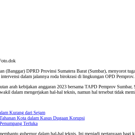
Foto.dok
(Banggar) DPRD Provinsi Sumatera Barat (Sumbar), menyorot tuga
ki intervensi dalam jalannya roda birokrasi di lingkungan OPD Pemprov.
utan arah kebijakan anggaran 2023 bersama TAPD Pemprov Sumbar, S
il dalam mengerjakan hal-hal teknis, namun hal tersebut tidak memil
lam Kurang dari Sejam
Tahanan Kota dalam Kasus Dugaan Korupsi
 Penumpang Terluka
bantu gubernur dalam hal-hal teknis. Ini menjadi pertanyaan bagi k