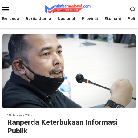
Loncat
Menu
ke
Mobile
konten
Beranda
Berita Utama
Nasional
Provinsi
Ekonomi
Polit
18 Januari 2022
Ranperda Keterbukaan Informasi
Publik