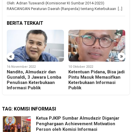
Oleh: Adrian Tuswandi (Komisioner KI Sumbar 2014-2023)
RANCANGAN Peraturan Daerah (Ranperda) tentang Keterbukaan […]
BERITA TERKAIT
n
«
»
16 November 2022
10 Oktober 2022
1
Nandito, Almudazir dan
Ketentuan Pidana, Bisa jadi
Gusnaldi, 3 Jawara Lomba
Pintu Masuk Memasifkan
I
Penulisan Keterbukaan
Keterbukaan Informasi
S
Informasi Publik
Publik
T
TAG:
KOMISI INFORMASI
Ketua PJKIP Sumbar Almudazir Diganjar
Penghargaan Achievement Motivation
Person oleh Komisi Informasi