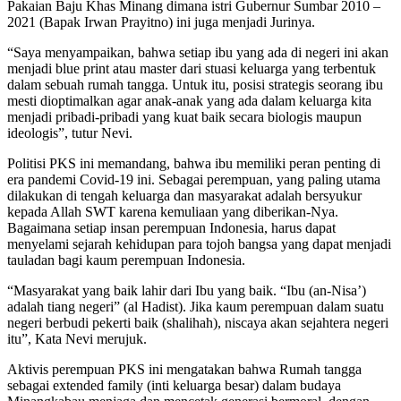
Pakaian Baju Khas Minang dimana istri Gubernur Sumbar 2010 –
2021 (Bapak Irwan Prayitno) ini juga menjadi Jurinya.
“Saya menyampaikan, bahwa setiap ibu yang ada di negeri ini akan
menjadi blue print atau master dari stuasi keluarga yang terbentuk
dalam sebuah rumah tangga. Untuk itu, posisi strategis seorang ibu
mesti dioptimalkan agar anak-anak yang ada dalam keluarga kita
menjadi pribadi-pribadi yang kuat baik secara biologis maupun
ideologis”, tutur Nevi.
Politisi PKS ini memandang, bahwa ibu memiliki peran penting di
era pandemi Covid-19 ini. Sebagai perempuan, yang paling utama
dilakukan di tengah keluarga dan masyarakat adalah bersyukur
kepada Allah SWT karena kemuliaan yang diberikan-Nya.
Bagaimana setiap insan perempuan Indonesia, harus dapat
menyelami sejarah kehidupan para tojoh bangsa yang dapat menjadi
tauladan bagi kaum perempuan Indonesia.
“Masyarakat yang baik lahir dari Ibu yang baik. “Ibu (an-Nisa’)
adalah tiang negeri” (al Hadist). Jika kaum perempuan dalam suatu
negeri berbudi pekerti baik (shalihah), niscaya akan sejahtera negeri
itu”, Kata Nevi merujuk.
Aktivis perempuan PKS ini mengatakan bahwa Rumah tangga
sebagai extended family (inti keluarga besar) dalam budaya