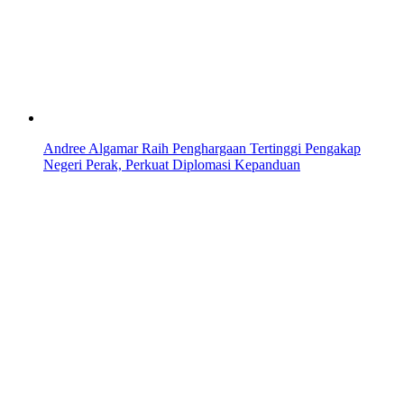
Andree Algamar Raih Penghargaan Tertinggi Pengakap
Negeri Perak, Perkuat Diplomasi Kepanduan