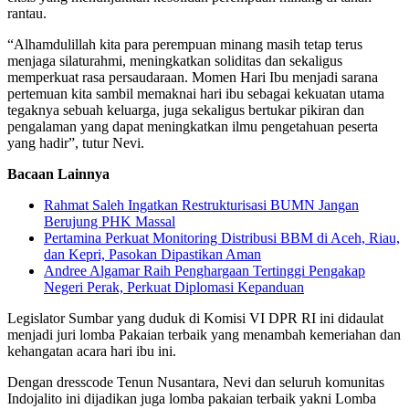
rantau.
“Alhamdulillah kita para perempuan minang masih tetap terus
menjaga silaturahmi, meningkatkan soliditas dan sekaligus
memperkuat rasa persaudaraan. Momen Hari Ibu menjadi sarana
pertemuan kita sambil memaknai hari ibu sebagai kekuatan utama
tegaknya sebuah keluarga, juga sekaligus bertukar pikiran dan
pengalaman yang dapat meningkatkan ilmu pengetahuan peserta
yang hadir”, tutur Nevi.
Bacaan Lainnya
Rahmat Saleh Ingatkan Restrukturisasi BUMN Jangan
Berujung PHK Massal
Pertamina Perkuat Monitoring Distribusi BBM di Aceh, Riau,
dan Kepri, Pasokan Dipastikan Aman
Andree Algamar Raih Penghargaan Tertinggi Pengakap
Negeri Perak, Perkuat Diplomasi Kepanduan
Legislator Sumbar yang duduk di Komisi VI DPR RI ini didaulat
menjadi juri lomba Pakaian terbaik yang menambah kemeriahan dan
kehangatan acara hari ibu ini.
Dengan dresscode Tenun Nusantara, Nevi dan seluruh komunitas
Indojalito ini dijadikan juga lomba pakaian terbaik yakni Lomba