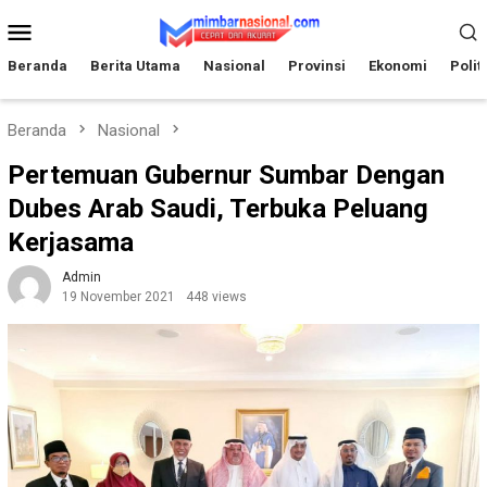
Loncat
Menu
ke
Mobile
konten
Beranda
Berita Utama
Nasional
Provinsi
Ekonomi
Polit
Beranda
Nasional
Pertemuan Gubernur Sumbar Dengan
Dubes Arab Saudi, Terbuka Peluang
Kerjasama
Admin
19 November 2021
448 views