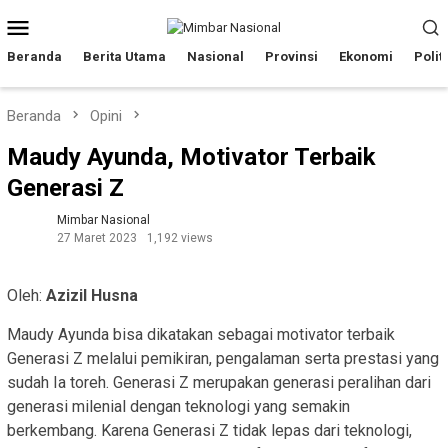
Loncat
Menu
ke
Mobile
konten
Beranda
Berita Utama
Nasional
Provinsi
Ekonomi
Polit
Beranda
Opini
Maudy Ayunda, Motivator Terbaik
Generasi Z
Mimbar Nasional
27 Maret 2023
1,192 views
Oleh:
Azizil Husna
Maudy Ayunda bisa dikatakan sebagai motivator terbaik
Generasi Z melalui pemikiran, pengalaman serta prestasi yang
sudah Ia toreh. Generasi Z merupakan generasi peralihan dari
generasi milenial dengan teknologi yang semakin
berkembang. Karena Generasi Z tidak lepas dari teknologi,