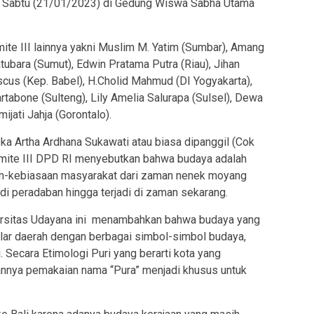
g Sabtu (21/01/2023) di Gedung Wiswa Sabha Utama
mite III lainnya yakni Muslim M. Yatim (Sumbar), Amang
tubara (Sumut), Edwin Pratama Putra (Riau), Jihan
cus (Kep. Babel), H.Cholid Mahmud (DI Yogyakarta),
rtabone (Sulteng), Lily Amelia Salurapa (Sulsel), Dewa
ijati Jahja (Gorontalo).
Oka Artha Ardhana Sukawati atau biasa dipanggil (Cok
ite III DPD RI menyebutkan bahwa budaya adalah
aan-kebiasaan masyarakat dari zaman nenek moyang
di peradaban hingga terjadi di zaman sekarang.
versitas Udayana ini menambahkan bahwa budaya yang
r-pilar daerah dengan berbagai simbol-simbol budaya,
ri. Secara Etimologi Puri yang berarti kota yang
nya pemakaian nama “Pura” menjadi khusus untuk