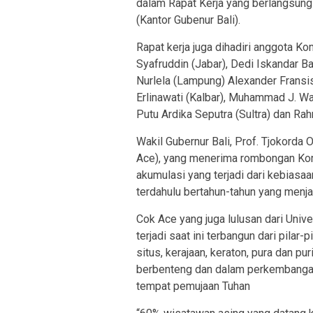
dalam Rapat Kerja yang berlangsun
(Kantor Gubenur Bali).
Rapat kerja juga dihadiri anggota Ko
Syafruddin (Jabar), Dedi Iskandar Ba
Nurlela (Lampung) Alexander Fransis
Erlinawati (Kalbar), Muhammad J. Wa
Putu Ardika Seputra (Sultra) dan Rahm
Wakil Gubernur Bali, Prof. Tjokorda 
Ace), yang menerima rombongan Kom
akumulasi yang terjadi dari kebias
terdahulu bertahun-tahun yang menja
Cok Ace yang juga lulusan dari Uni
terjadi saat ini terbangun dari pila
situs, kerajaan, keraton, pura dan pu
berbenteng dan dalam perkembangan
tempat pemujaan Tuhan