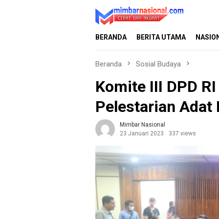
Loncat
ke
konten
BERANDA
BERITA UTAMA
NASIO
Beranda
Sosial Budaya
Komite III DPD RI
Pelestarian Adat I
Mimbar Nasional
23 Januari 2023
337 views