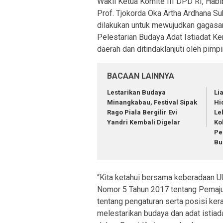
Wakil Ketua Komite III DPD RI, Habi
Prof. Tjokorda Oka Artha Ardhana Su
dilakukan untuk mewujudkan gagasa
Pelestarian Budaya Adat Istiadat Ker
daerah dan ditindaklanjuti oleh pimp
BACAAN LAINNYA
Lestarikan Budaya
Li
Minangkabau, Festival Sipak
Hi
Rago Piala Bergilir Evi
Le
Yandri Kembali Digelar
Ko
Pe
Bu
“Kita ketahui bersama keberadaan 
Nomor 5 Tahun 2017 tentang Pemaj
tentang pengaturan serta posisi ke
melestarikan budaya dan adat istiadat