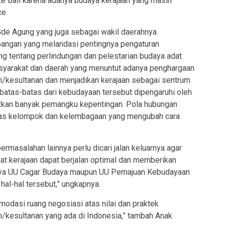
e Bali karena adanya budaya kerajaan yang masih
ce.
 Gde Agung yang juga sebagai wakil daerahnya
angan yang melandasi pentingnya pengaturan
 tentang perlindungan dan pelestarian budaya adat
masyarakat dan daerah yang menuntut adanya penghargaan
an/kesultanan dan menjadikan kerajaan sebagai sentrum
batas-batas dari kebudayaan tersebut dipengaruhi oleh
tkan banyak pemangku kepentingan. Pola hubungan
itas kelompok dan kelembagaan yang mengubah cara
rmasalahan lainnya perlu dicari jalan keluarnya agar
dat kerajaan dapat berjalan optimal dan memberikan
anya UU Cagar Budaya maupun UU Pemajuan Kebudayaan
al-hal tersebut,” ungkapnya.
dasi ruang negosiasi atas nilai dan praktek
n/kesultanan yang ada di Indonesia,” tambah Anak