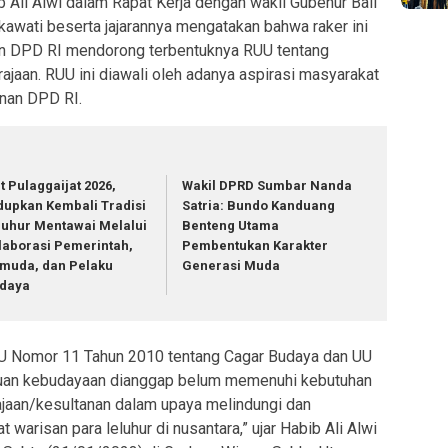
b Ali Alwi dalam Rapat Kerja dengan wakil Gubenur Bali
kawati beserta jajarannya mengatakan bahwa raker ini
n DPD RI mendorong terbentuknya RUU tentang
ajaan. RUU ini diawali oleh adanya aspirasi masyarakat
inan DPD RI.
at Pulaggaijat 2026,
Wakil DPRD Sumbar Nanda
dupkan Kembali Tradisi
Satria: Bundo Kanduang
luhur Mentawai Melalui
Benteng Utama
laborasi Pemerintah,
Pembentukan Karakter
muda, dan Pelaku
Generasi Muda
daya
UU Nomor 11 Tahun 2010 tentang Cagar Budaya dan UU
uan kebudayaan dianggap belum memenuhi kebutuhan
rajaan/kesultanan dalam upaya melindungi dan
 warisan para leluhur di nusantara,” ujar Habib Ali Alwi