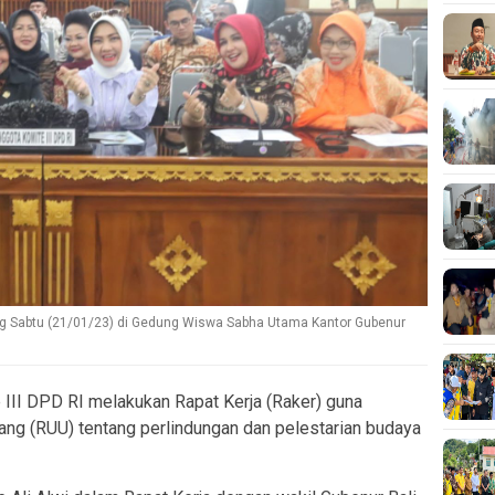
ung Sabtu (21/01/23) di Gedung Wiswa Sabha Utama Kantor Gubenur
III DPD RI melakukan Rapat Kerja (Raker) guna
g (RUU) tentang perlindungan dan pelestarian budaya