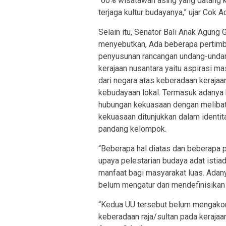
“60% wisatawan asing yang datang k
terjaga kultur budayanya,” ujar Cok A
Selain itu, Senator Bali Anak Agung
menyebutkan, Ada beberapa pertimb
penyusunan rancangan undang-undang
kerajaan nusantara yaitu aspirasi 
dari negara atas keberadaan keraja
kebudayaan lokal. Termasuk adanya 
hubungan kekuasaan dengan meliba
kekuasaan ditunjukkan dalam ident
pandang kelompok.
“Beberapa hal diatas dan beberapa pe
upaya pelestarian budaya adat istia
manfaat bagi masyarakat luas. Ad
belum mengatur dan mendefinisikan h
“Kedua UU tersebut belum mengakomo
keberadaan raja/sultan pada kerajaa