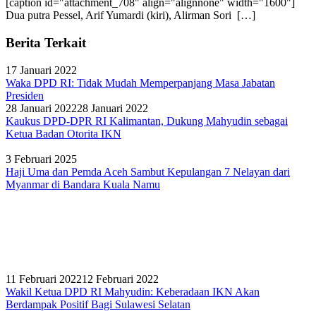
[caption id="attachment_708" align="alignnone" width="1600"]
Dua putra Pessel, Arif Yumardi (kiri), Alirman Sori […]
Berita Terkait
17 Januari 2022
Waka DPD RI: Tidak Mudah Memperpanjang Masa Jabatan
Presiden
28 Januari 2022
28 Januari 2022
Kaukus DPD-DPR RI Kalimantan, Dukung Mahyudin sebagai
Ketua Badan Otorita IKN
3 Februari 2025
Haji Uma dan Pemda Aceh Sambut Kepulangan 7 Nelayan dari
Myanmar di Bandara Kuala Namu
11 Februari 2022
12 Februari 2022
Wakil Ketua DPD RI Mahyudin: Keberadaan IKN Akan
Berdampak Positif Bagi Sulawesi Selatan