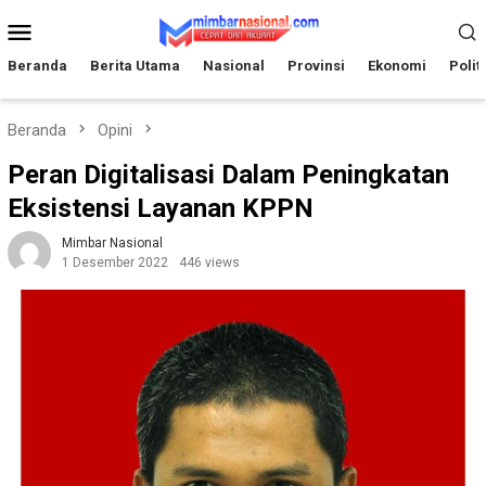
Loncat
Menu
ke
Mobile
konten
Beranda
Berita Utama
Nasional
Provinsi
Ekonomi
Polit
Beranda
Opini
Peran Digitalisasi Dalam Peningkatan
Eksistensi Layanan KPPN
Mimbar Nasional
1 Desember 2022
446 views