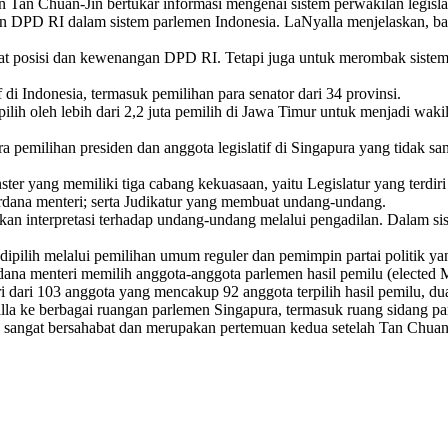
an Chuan-Jin bertukar informasi mengenai sistem perwakilan legislatif
n DPD RI dalam sistem parlemen Indonesia. LaNyalla menjelaskan, ba
posisi dan kewenangan DPD RI. Tetapi juga untuk merombak sistem pe
 di Indonesia, termasuk pemilihan para senator dari 34 provinsi.
ilih oleh lebih dari 2,2 juta pemilih di Jawa Timur untuk menjadi waki
ra pemilihan presiden dan anggota legislatif di Singapura yang tidak 
r yang memiliki tiga cabang kekuasaan, yaitu Legislatur yang terdiri d
erdana menteri; serta Judikatur yang membuat undang-undang.
n interpretasi terhadap undang-undang melalui pengadilan. Dalam sis
pilih melalui pemilihan umum reguler dan pemimpin partai politik yan
erdana menteri memilih anggota-anggota parlemen hasil pemilu (elected
 dari 103 anggota yang mencakup 92 anggota terpilih hasil pemilu, du
e berbagai ruangan parlemen Singapura, termasuk ruang sidang pari
 sangat bersahabat dan merupakan pertemuan kedua setelah Tan Chua