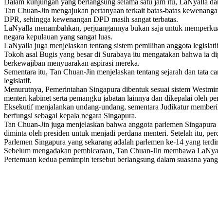
Dalam kunjungan yang berlangsung selama satu jam itu, LaNyalla dan T
Tan Chuan-Jin mengajukan pertanyaan terkait batas-batas kewenanga
DPR, sehingga kewenangan DPD masih sangat terbatas.
LaNyalla menambahkan, perjuangannya bukan saja untuk memperkuat 
negara kepulauan yang sangat luas.
LaNyalla juga menjelaskan tentang sistem pemilihan anggota legislatif
Tokoh asal Bugis yang besar di Surabaya itu mengatakan bahwa ia dip
berkewajiban menyuarakan aspirasi mereka.
Sementara itu, Tan Chuan-Jin menjelaskan tentang sejarah dan tata ca
legislatif.
Menurutnya, Pemerintahan Singapura dibentuk sesuai sistem Westminste
menteri kabinet serta pemangku jabatan lainnya dan dikepalai oleh p
Eksekutif menjalankan undang-undang, sementara Judikatur memberika
berfungsi sebagai kepala negara Singapura.
Tan Chuan-Jin juga menjelaskan bahwa anggota parlemen Singapura di
diminta oleh presiden untuk menjadi perdana menteri. Setelah itu, p
Parlemen Singapura yang sekarang adalah parlemen ke-14 yang terdiri
Sebelum mengadakan pembicaraan, Tan Chuan-Jin membawa LaNyalla k
Pertemuan kedua pemimpin tersebut berlangsung dalam suasana yang