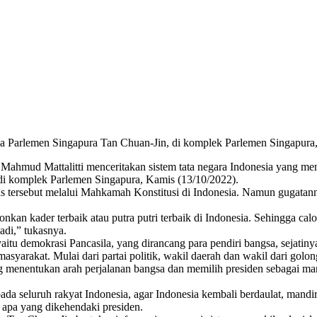
a Parlemen Singapura Tan Chuan-Jin, di komplek Parlemen Singapura, K
 Mattalitti menceritakan sistem tata negara Indonesia yang mengan
di komplek Parlemen Singapura, Kamis (13/10/2022).
tersebut melalui Mahkamah Konstitusi di Indonesia. Namun gugatanny
kan kader terbaik atau putra putri terbaik di Indonesia. Sehingga calo
adi,” tukasnya.
yaitu demokrasi Pancasila, yang dirancang para pendiri bangsa, sejatiny
syarakat. Mulai dari partai politik, wakil daerah dan wakil dari golo
ng menentukan arah perjalanan bangsa dan memilih presiden sebagai ma
da seluruh rakyat Indonesia, agar Indonesia kembali berdaulat, mandir
apa yang dikehendaki presiden.