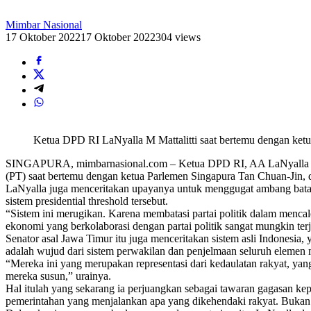
Mimbar Nasional
17 Oktober 2022
17 Oktober 2022
304 views
Ketua DPD RI LaNyalla M Mattalitti saat bertemu dengan ketu
SINGAPURA, mimbarnasional.com – Ketua DPD RI, AA LaNyalla Mahmud
(PT) saat bertemu dengan ketua Parlemen Singapura Tan Chuan-Jin, 
LaNyalla juga menceritakan upayanya untuk menggugat ambang batas 
sistem presidential threshold tersebut.
“Sistem ini merugikan. Karena membatasi partai politik dalam mencalon
ekonomi yang berkolaborasi dengan partai politik sangat mungkin terj
Senator asal Jawa Timur itu juga menceritakan sistem asli Indonesia, 
adalah wujud dari sistem perwakilan dan penjelmaan seluruh elemen ma
“Mereka ini yang merupakan representasi dari kedaulatan rakyat, ya
mereka susun,” urainya.
Hal itulah yang sekarang ia perjuangkan sebagai tawaran gagasan kepa
pemerintahan yang menjalankan apa yang dikehendaki rakyat. Bukan 