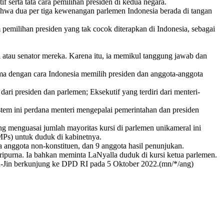
 serta tata cara pemilihan presiden di kedua negara.
hwa dua per tiga kewenangan parlemen Indonesia berada di tangan
milihan presiden yang tak cocok diterapkan di Indonesia, sebagai
l atau senator mereka. Karena itu, ia memikul tanggung jawab dan
sama dengan cara Indonesia memilih presiden dan anggota-anggota
ari presiden dan parlemen; Eksekutif yang terdiri dari menteri-
tem ini perdana menteri mengepalai pemerintahan dan presiden
g menguasai jumlah mayoritas kursi di parlemen unikameral ini
 MPs) untuk duduk di kabinetnya.
a anggota non-konstituen, dan 9 anggota hasil penunjukan.
purna. Ia bahkan meminta LaNyalla duduk di kursi ketua parlemen.
n-Jin berkunjung ke DPD RI pada 5 Oktober 2022.(mn/*/ang)