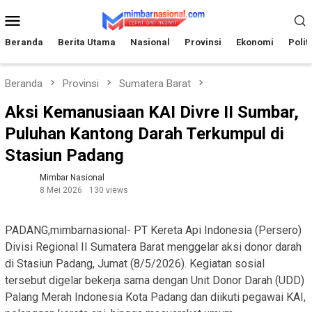
Loncat
Menu
ke
Mobile
konten
Beranda
Berita Utama
Nasional
Provinsi
Ekonomi
Polit
Beranda
Provinsi
Sumatera Barat
Aksi Kemanusiaan KAI Divre II Sumbar,
Puluhan Kantong Darah Terkumpul di
Stasiun Padang
Mimbar Nasional
8 Mei 2026
130 views
PADANG,mimbarnasional- PT Kereta Api Indonesia (Persero)
Divisi Regional II Sumatera Barat menggelar aksi donor darah
di Stasiun Padang, Jumat (8/5/2026). Kegiatan sosial
tersebut digelar bekerja sama dengan Unit Donor Darah (UDD)
Palang Merah Indonesia Kota Padang dan diikuti pegawai KAI,