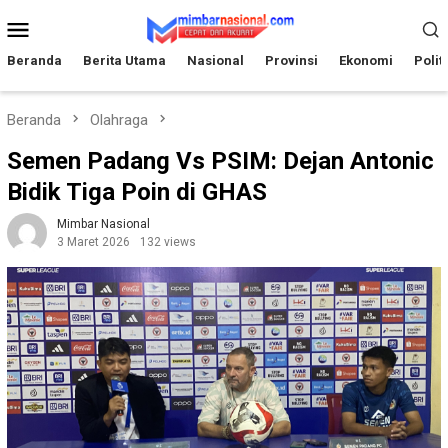
Loncat
Menu
ke
Mobile
konten
Beranda
Berita Utama
Nasional
Provinsi
Ekonomi
Polit
Beranda
Olahraga
Semen Padang Vs PSIM: Dejan Antonic
Bidik Tiga Poin di GHAS
Mimbar Nasional
3 Maret 2026
132 views