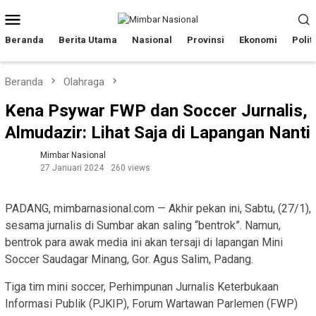
Loncat
Menu
ke
Mobile
konten
Beranda
Berita Utama
Nasional
Provinsi
Ekonomi
Polit
Beranda
Olahraga
Kena Psywar FWP dan Soccer Jurnalis,
Almudazir: Lihat Saja di Lapangan Nanti
Mimbar Nasional
27 Januari 2024
260 views
PADANG, mimbarnasional.com — Akhir pekan ini, Sabtu, (27/1),
sesama jurnalis di Sumbar akan saling “bentrok”. Namun,
bentrok para awak media ini akan tersaji di lapangan Mini
Soccer Saudagar Minang, Gor. Agus Salim, Padang.
Tiga tim mini soccer, Perhimpunan Jurnalis Keterbukaan
Informasi Publik (PJKIP), Forum Wartawan Parlemen (FWP)