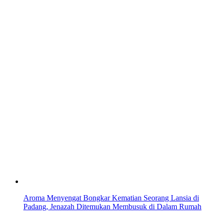
Aroma Menyengat Bongkar Kematian Seorang Lansia di
Padang, Jenazah Ditemukan Membusuk di Dalam Rumah