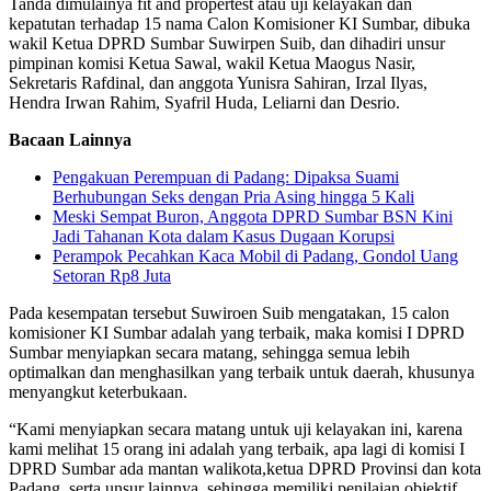
Tanda dimulainya fit and propertest atau uji kelayakan dan
kepatutan terhadap 15 nama Calon Komisioner KI Sumbar, dibuka
wakil Ketua DPRD Sumbar Suwirpen Suib, dan dihadiri unsur
pimpinan komisi Ketua Sawal, wakil Ketua Maogus Nasir,
Sekretaris Rafdinal, dan anggota Yunisra Sahiran, Irzal Ilyas,
Hendra Irwan Rahim, Syafril Huda, Leliarni dan Desrio.
Bacaan Lainnya
Pengakuan Perempuan di Padang: Dipaksa Suami
Berhubungan Seks dengan Pria Asing hingga 5 Kali
Meski Sempat Buron, Anggota DPRD Sumbar BSN Kini
Jadi Tahanan Kota dalam Kasus Dugaan Korupsi
Perampok Pecahkan Kaca Mobil di Padang, Gondol Uang
Setoran Rp8 Juta
Pada kesempatan tersebut Suwiroen Suib mengatakan, 15 calon
komisioner KI Sumbar adalah yang terbaik, maka komisi I DPRD
Sumbar menyiapkan secara matang, sehingga semua lebih
optimalkan dan menghasilkan yang terbaik untuk daerah, khusunya
menyangkut keterbukaan.
“Kami menyiapkan secara matang untuk uji kelayakan ini, karena
kami melihat 15 orang ini adalah yang terbaik, apa lagi di komisi I
DPRD Sumbar ada mantan walikota,ketua DPRD Provinsi dan kota
Padang, serta unsur lainnya, sehingga memiliki penilaian objektif