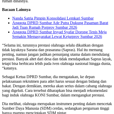
rumah dinasnya.
Bacaan Lainnya
Nanda Satria Pimpin Konsolidasi Lemkari Sumbar
Anggota DPRD Sumbar Ade Putra Dukung Pasaman Barat
Jadi Tuan Rumah Porprov Sumbar 2026
Anggota DPRD Sumbar Irsyad Syafar Dorong Tenis Meja
Semakin Memasyarakat Lewat Kejurprov Sumbar 2026
“Selama ini, turunnya prestasi olahraga selalu dikaitkan dengan
tidak layaknya Sarana dan prasarana (Sapras). Hal itu memang
penting, namun jangan jadikan penunjang utama dalam mendulang
prestasi. Banyak altet dari desa dan tidak mendapatkan Sapras layak,
tetapi bisa berbicara lebih pada iven olahraga nasional hingga dunia,
“katanya.
Sebagai Ketua DPRD Sumbar, dia mengatakan, ke depan
pelaksanaan rekrutmen para atlet harus sesuai dengan bidang dan
bakat. Dengan demikian, mereka akan serius dalam cabang olahraga
yang digeluti. Cara tersebut diharapkan bisa menjadi rekomendasi
bagi induk olahraga KONI Sumbar, dalam mengangkat prestasi.
Dia melihat, olahraga merupakan instrumen penting dalam mencetak
Sumber Daya Manusia (SDM) cerdas, sedangkan perguruan tinggi
hanya mampu menciptakan SDM pintar.