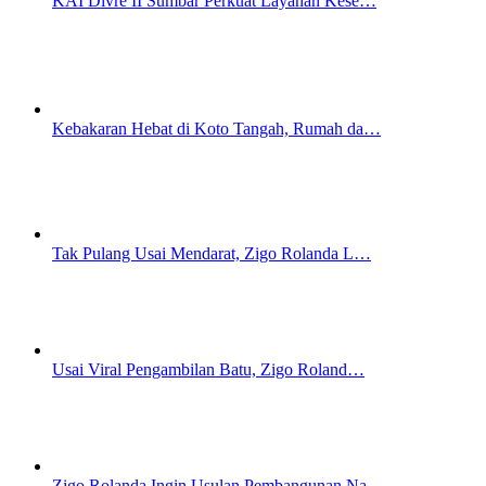
KAI Divre II Sumbar Perkuat Layanan Kese…
Kebakaran Hebat di Koto Tangah, Rumah da…
Tak Pulang Usai Mendarat, Zigo Rolanda L…
Usai Viral Pengambilan Batu, Zigo Roland…
Zigo Rolanda Ingin Usulan Pembangunan Na…