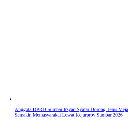
Anggota DPRD Sumbar Irsyad Syafar Dorong Tenis Meja
Semakin Memasyarakat Lewat Kejurprov Sumbar 2026