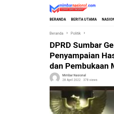
Loncat
ke
konten
BERANDA
BERITA UTAMA
NASIO
Beranda
Politik
DPRD Sumbar Gel
Penyampaian Has
dan Pembukaan M
Mimbar Nasional
28 April 2022
378 views