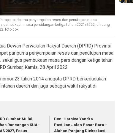
n rapat paripurna penyampaian reses dan penutupan masa
us pembukaan masa persidangan ketiga tahun 2021/2022, di ruang
2. foto.dok
ua Dewan Perwakilan Rakyat Daerah (DPRD) Provinsi
apat paripurna penyampaian reses dan penutupan masa
 sekaligus pembukaan masa persidangan ketiga tahun
RD Sumbar, Kamis, 28 April 2022.
U nomor 23 tahun 2014 anggota DPRD berkedudukan
tahan daerah dan juga sebagai wakil rakyat di
RD Sumbar Mulai
Doni Harsiva Yandra
has Rancangan KUA-
Pastikan Jalan Pasar Baru–
AS 2027, Fokus
Alahan Panjang Dieksekusi