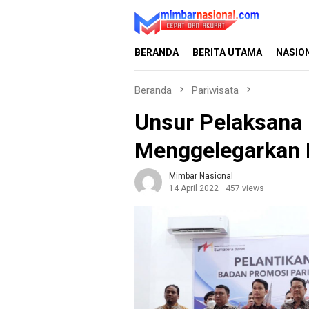
Loncat
ke
konten
BERANDA
BERITA UTAMA
NASIO
Beranda
Pariwisata
Unsur Pelaksana
Menggelegarkan 
Mimbar Nasional
14 April 2022
457 views