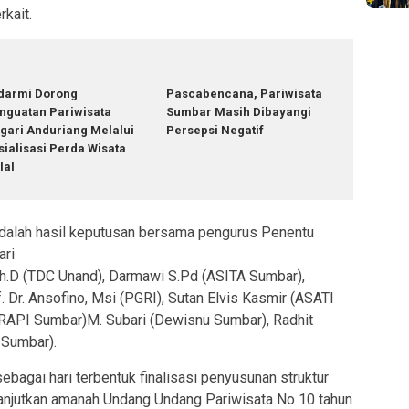
kait.
darmi Dorong
Pascabencana, Pariwisata
nguatan Pariwisata
Sumbar Masih Dibayangi
gari Anduriang Melalui
Persepsi Negatif
sialisasi Perda Wisata
lal
dalah hasil keputusan bersama pengurus Penentu
ari
Ph.D (TDC Unand), Darmawi S.Pd (ASITA Sumbar),
. Dr. Ansofino, Msi (PGRI), Sutan Elvis Kasmir (ASATI
ERAPI Sumbar)M. Subari (Dewisnu Sumbar), Radhit
 Sumbar).
sebagai hari terbentuk finalisasi penyusunan struktur
njutkan amanah Undang Undang Pariwisata No 10 tahun