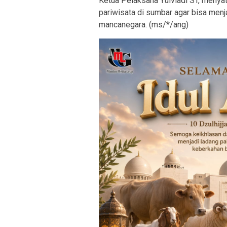
Ketua Pelaksana Yulviadi ST, meny
pariwisata di sumbar agar bisa menj
mancanegara. (ms/*/ang)