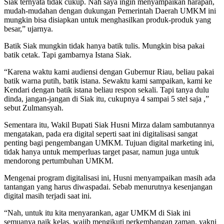
Siak ternyata tidak cukup. Nah saya ingin menyampaikan harapan,
mudah-mudahan dengan dukungan Pemerintah Daerah UMKM ini
mungkin bisa disiapkan untuk menghasilkan produk-produk yang
besar,” ujarnya.
Batik Siak mungkin tidak hanya batik tulis. Mungkin bisa pakai
batik cetak. Tapi gambarnya Istana Siak.
“Karena waktu kami audiensi dengan Gubernur Riau, beliau pakai
batik warna putih, batik istana. Sewaktu kami sampaikan, kami ke
Kendari dengan batik istana beliau respon sekali. Tapi tanya dulu
dinda, jangan-jangan di Siak itu, cukupnya 4 sampai 5 stel saja ,”
sebut Zulmansyah.
Sementara itu, Wakil Bupati Siak Husni Mirza dalam sambutannya
mengatakan, pada era digital seperti saat ini digitalisasi sangat
penting bagi pengembangan UMKM. Tujuan digital marketing ini,
tidak hanya untuk memperluas target pasar, namun juga untuk
mendorong pertumbuhan UMKM.
Mengenai program digitalisasi ini, Husni menyampaikan masih ada
tantangan yang harus diwaspadai. Sebab menurutnya kesenjangan
digital masih terjadi saat ini.
“Nah, untuk itu kita menyarankan, agar UMKM di Siak ini
semuanya naik kelas, wajib mengikuti perkembangan zaman, yakni