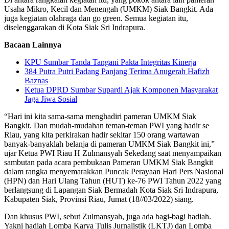
Usaha Mikro, Kecil dan Menengah (UMKM) Siak Bangkit. Ada
juga kegiatan olahraga dan go green. Semua kegiatan itu,
diselenggarakan di Kota Siak Sri Indrapura.
Bacaan Lainnya
KPU Sumbar Tanda Tangani Pakta Integritas Kinerja
384 Putra Putri Padang Panjang Terima Anugerah Hafizh
Baznas
Ketua DPRD Sumbar Supardi Ajak Komponen Masyarakat
Jaga Jiwa Sosial
“Hari ini kita sama-sama menghadiri pameran UMKM Siak
Bangkit. Dan mudah-mudahan teman-teman PWI yang hadir se
Riau, yang kita perkirakan hadir sekitar 150 orang wartawan
banyak-banyaklah belanja di pameran UMKM Siak Bangkit ini,”
ujar Ketua PWI Riau H Zulmansyah Sekedang saat menyampaikan
sambutan pada acara pembukaan Pameran UMKM Siak Bangkit
dalam rangka menyemarakkan Puncak Perayaan Hari Pers Nasional
(HPN) dan Hari Ulang Tahun (HUT) ke-76 PWI Tahun 2022 yang
berlangsung di Lapangan Siak Bermadah Kota Siak Sri Indrapura,
Kabupaten Siak, Provinsi Riau, Jumat (18//03/2022) siang.
Dan khusus PWI, sebut Zulmansyah, juga ada bagi-bagi hadiah.
Yakni hadiah Lomba Karya Tulis Jurnalistik (LKTJ) dan Lomba