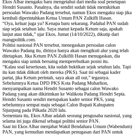
Ekos Albar mengaku baru mengetahui dari media soal penetapan
Hendri Susanto. Pasalnya, dia sendiri sudah tidak memikirkan
persoalan Wawako Padang tersebut, namun Ekos mengaku siap jika
kembali diperintahkan Ketua Umum PAN Zulkifli Hasan.
“Oya, keluar juga ya? Kenapa baru sekarang. Padahal PAN sudah
siap sejak setahun lalu. Saya manut kepada Ketum saja, apakah
lanjut atau tidak,” ujar Ekos, Jumat (14/10/2022), dikutip dari
ruangpolitik.com.
Politisi nasional PAN tersebut, menegaskan persoalan calon
Wawako Padang itu, dirinya hanya akan mengikuti alur yang telah
ditetapkan. Jika Ketum PAN Zulkifili Hasan menugaskan, dia
mengaku siap untuk bersaing memperebutkan posisi itu.
“Kalau soal keseriusan, kita sudah buktikan sejak setahun lalu. Tapi
itu kan tidak diikuti oleh mereka (PKS). Saat ini sebagai kader
partai, jika Ketum perintah, saya akan all out,” tegasnya.
Sebelumnya Ketua DPD PKS Kota Padang Muharlion,
menyampaikan nama Hendri Susanto sebagai calon Wawako
Padang yang akan dikirimkan ke Walikota Padang Hendri Septa.
Hendri Susanto sendiri merupakan kader senior PKS, yang
sebelumnya sempat maju sebagai Calon Bupati Kabupaten
Sijunjung pada Pilkada 2020 lalu.
Sementara itu, Ekos Albar adalah seorang pengusaha nasional, yang
selama ini juga dikenal sebagai politisi senior PAN.
Saat ini Ekos Albar menjabat Wakil Bendahara Umum (Wabendum)
PAN, yang kemudian mendapatkan penugasan dari PAN untuk