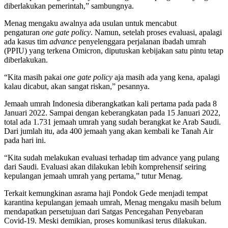
diberlakukan pemerintah,” sambungnya.
Menag mengaku awalnya ada usulan untuk mencabut
pengaturan
one gate policy
. Namun, setelah proses evaluasi, apalagi
ada kasus tim
advance
penyelenggara perjalanan ibadah umrah
(PPIU) yang terkena Omicron, diputuskan kebijakan satu pintu tetap
diberlakukan.
“Kita masih pakai
one gate policy
aja masih ada yang kena, apalagi
kalau dicabut, akan sangat riskan,” pesannya.
Jemaah umrah Indonesia diberangkatkan kali pertama pada pada 8
Januari 2022. Sampai dengan keberangkatan pada 15 Januari 2022,
total ada 1.731 jemaah umrah yang sudah berangkat ke Arab Saudi.
Dari jumlah itu, ada 400 jemaah yang akan kembali ke Tanah Air
pada hari ini.
“Kita sudah melakukan evaluasi terhadap tim advance yang pulang
dari Saudi. Evaluasi akan dilakukan lebih komprehensif seiring
kepulangan jemaah umrah yang pertama,” tutur Menag.
Terkait kemungkinan asrama haji Pondok Gede menjadi tempat
karantina kepulangan jemaah umrah, Menag mengaku masih belum
mendapatkan persetujuan dari Satgas Pencegahan Penyebaran
Covid-19. Meski demikian, proses komunikasi terus dilakukan.