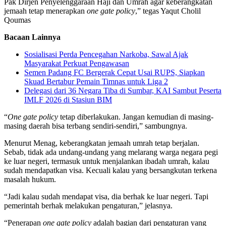
Pak Dirjen Penyelenggaraan Haji dan Umrah agar keberangkatan
jemaah tetap menerapkan
one gate policy
,” tegas Yaqut Cholil
Qoumas
Bacaan Lainnya
Sosialisasi Perda Pencegahan Narkoba, Sawal Ajak
Masyarakat Perkuat Pengawasan
Semen Padang FC Bergerak Cepat Usai RUPS, Siapkan
Skuad Bertabur Pemain Timnas untuk Liga 2
Delegasi dari 36 Negara Tiba di Sumbar, KAI Sambut Peserta
IMLF 2026 di Stasiun BIM
“
One gate policy
tetap diberlakukan. Jangan kemudian di masing-
masing daerah bisa terbang sendiri-sendiri,” sambungnya.
Menurut Menag, keberangkatan jemaah umrah tetap berjalan.
Sebab, tidak ada undang-undang yang melarang warga negara pegi
ke luar negeri, termasuk untuk menjalankan ibadah umrah, kalau
sudah mendapatkan visa. Kecuali kalau yang bersangkutan terkena
masalah hukum.
“Jadi kalau sudah mendapat visa, dia berhak ke luar negeri. Tapi
pemerintah berhak melakukan pengaturan,” jelasnya.
“Penerapan
one gate policy
adalah bagian dari pengaturan yang