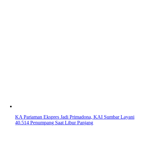
KA Pariaman Ekspres Jadi Primadona, KAI Sumbar Layani
40.514 Penumpang Saat Libur Panjang