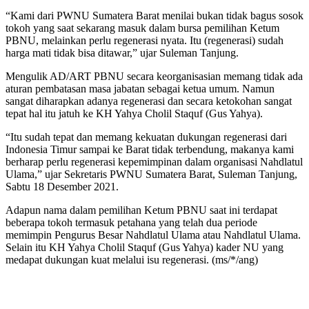
“Kami dari PWNU Sumatera Barat menilai bukan tidak bagus sosok
tokoh yang saat sekarang masuk dalam bursa pemilihan Ketum
PBNU, melainkan perlu regenerasi nyata. Itu (regenerasi) sudah
harga mati tidak bisa ditawar,” ujar Suleman Tanjung.
Mengulik AD/ART PBNU secara keorganisasian memang tidak ada
aturan pembatasan masa jabatan sebagai ketua umum. Namun
sangat diharapkan adanya regenerasi dan secara ketokohan sangat
tepat hal itu jatuh ke KH Yahya Cholil Staquf (Gus Yahya).
“Itu sudah tepat dan memang kekuatan dukungan regenerasi dari
Indonesia Timur sampai ke Barat tidak terbendung, makanya kami
berharap perlu regenerasi kepemimpinan dalam organisasi Nahdlatul
Ulama,” ujar Sekretaris PWNU Sumatera Barat, Suleman Tanjung,
Sabtu 18 Desember 2021.
Adapun nama dalam pemilihan Ketum PBNU saat ini terdapat
beberapa tokoh termasuk petahana yang telah dua periode
memimpin Pengurus Besar Nahdlatul Ulama atau Nahdlatul Ulama.
Selain itu KH Yahya Cholil Staquf (Gus Yahya) kader NU yang
medapat dukungan kuat melalui isu regenerasi. (ms/*/ang)