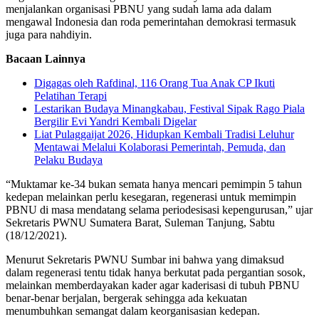
menjalankan organisasi PBNU yang sudah lama ada dalam
mengawal Indonesia dan roda pemerintahan demokrasi termasuk
juga para nahdiyin.
Bacaan Lainnya
Digagas oleh Rafdinal, 116 Orang Tua Anak CP Ikuti
Pelatihan Terapi
Lestarikan Budaya Minangkabau, Festival Sipak Rago Piala
Bergilir Evi Yandri Kembali Digelar
Liat Pulaggaijat 2026, Hidupkan Kembali Tradisi Leluhur
Mentawai Melalui Kolaborasi Pemerintah, Pemuda, dan
Pelaku Budaya
“Muktamar ke-34 bukan semata hanya mencari pemimpin 5 tahun
kedepan melainkan perlu kesegaran, regenerasi untuk memimpin
PBNU di masa mendatang selama periodesisasi kepengurusan,” ujar
Sekretaris PWNU Sumatera Barat, Suleman Tanjung, Sabtu
(18/12/2021).
Menurut Sekretaris PWNU Sumbar ini bahwa yang dimaksud
dalam regenerasi tentu tidak hanya berkutat pada pergantian sosok,
melainkan memberdayakan kader agar kaderisasi di tubuh PBNU
benar-benar berjalan, bergerak sehingga ada kekuatan
menumbuhkan semangat dalam keorganisasian kedepan.