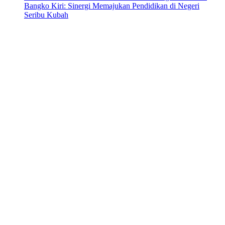
Bangko Kiri: Sinergi Memajukan Pendidikan di Negeri
Seribu Kubah