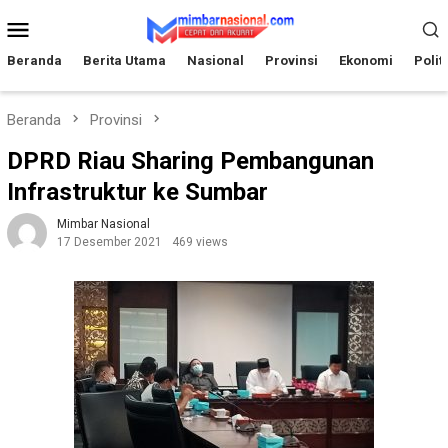
Loncat
Menu
ke
Mobile
konten
Beranda
Berita Utama
Nasional
Provinsi
Ekonomi
Polit
Beranda
Provinsi
DPRD Riau Sharing Pembangunan
Infrastruktur ke Sumbar
Mimbar Nasional
17 Desember 2021
469 views