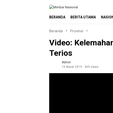
Loncat
ke
konten
BERANDA
BERITA UTAMA
NASIO
Beranda
Provinsi
Video: Kelemahan
Terios
Admin
16 Maret 2019
369 views