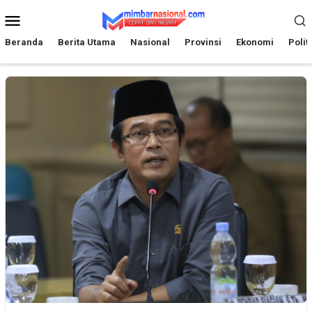
Loncat
Menu
ke
Mobile
konten
Beranda
Berita Utama
Nasional
Provinsi
Ekonomi
Polit