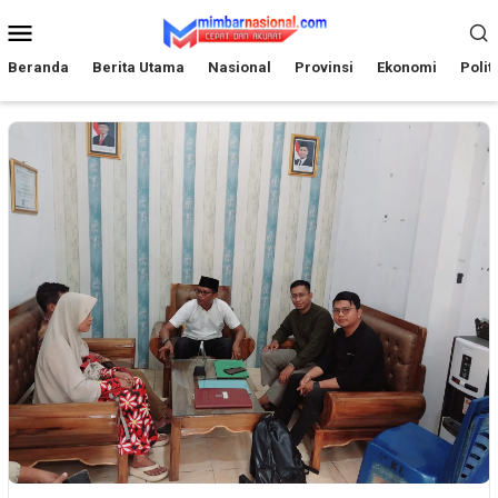
Loncat
Menu
ke
Mobile
konten
Beranda
Berita Utama
Nasional
Provinsi
Ekonomi
Polit