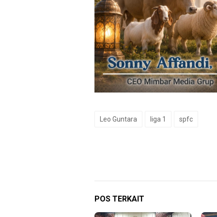
Leo Guntara
liga 1
spfc
POS TERKAIT