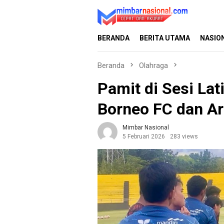
Loncat
ke
konten
BERANDA
BERITA UTAMA
NASIO
Beranda
Olahraga
Pamit di Sesi Lat
Borneo FC dan A
Mimbar Nasional
5 Februari 2026
283 views