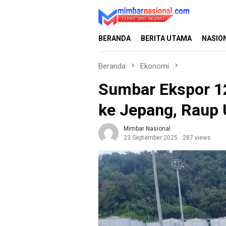
Loncat
ke
konten
BERANDA
BERITA UTAMA
NASIO
Beranda
Ekonomi
Sumbar Ekspor 1
ke Jepang, Raup
Mimbar Nasional
23 September 2025
287 views