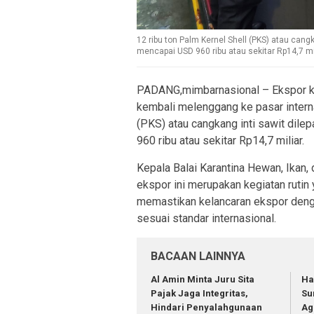
12 ribu ton Palm Kernel Shell (PKS) atau cang
mencapai USD 960 ribu atau sekitar Rp14,7 mil
PADANG,mimbarnasional – Ekspor ko
kembali melenggang ke pasar internas
(PKS) atau cangkang inti sawit dil
960 ribu atau sekitar Rp14,7 miliar.
Kepala Balai Karantina Hewan, Ika
ekspor ini merupakan kegiatan rutin 
memastikan kelancaran ekspor deng
sesuai standar internasional.
BACAAN LAINNYA
Al Amin Minta Juru Sita
Ha
Pajak Jaga Integritas,
Su
Hindari Penyalahgunaan
Ag