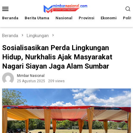
Loncat
Menu
ke
Mobile
konten
Beranda
Berita Utama
Nasional
Provinsi
Ekonomi
Polit
Beranda
Lingkungan
Sosialisasikan Perda Lingkungan
Hidup, Nurkhalis Ajak Masyarakat
Nagari Siayan Jaga Alam Sumbar
Mimbar Nasional
25 Agustus 2025
209 views