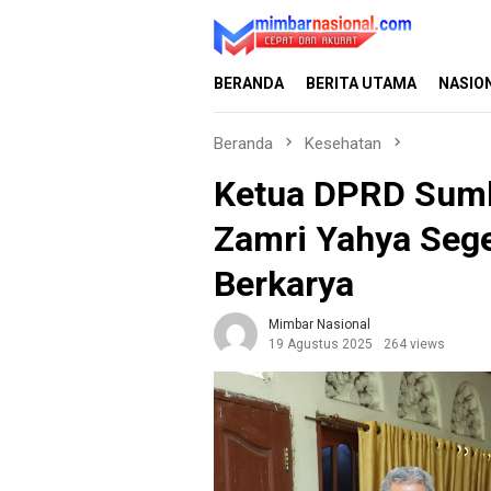
Loncat
ke
konten
BERANDA
BERITA UTAMA
NASIO
Beranda
Kesehatan
Ketua DPRD Sumb
Zamri Yahya Sege
Berkarya
Mimbar Nasional
19 Agustus 2025
264 views