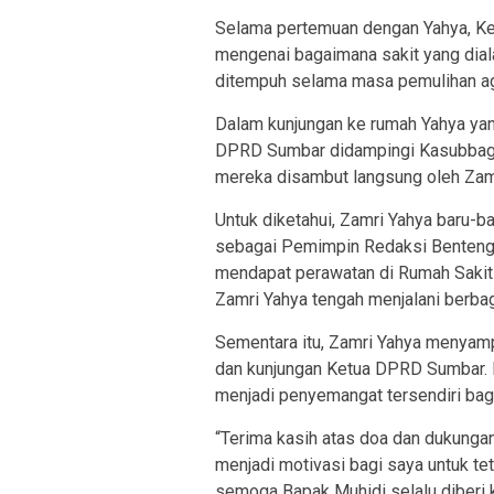
Selama pertemuan dengan Yahya, Ke
mengenai bagaimana sakit yang diala
ditempuh selama masa pemulihan aga
Dalam kunjungan ke rumah Yahya yang
DPRD Sumbar didampingi Kasubbag 
mereka disambut langsung oleh Zam
Untuk diketahui, Zamri Yahya baru-ba
sebagai Pemimpin Redaksi BentengS
mendapat perawatan di Rumah Sakit 
Zamri Yahya tengah menjalani berbag
Sementara itu, Zamri Yahya menyamp
dan kunjungan Ketua DPRD Sumbar. I
menjadi penyemangat tersendiri bag
“Terima kasih atas doa dan dukunga
menjadi motivasi bagi saya untuk te
semoga Bapak Muhidi selalu diberi