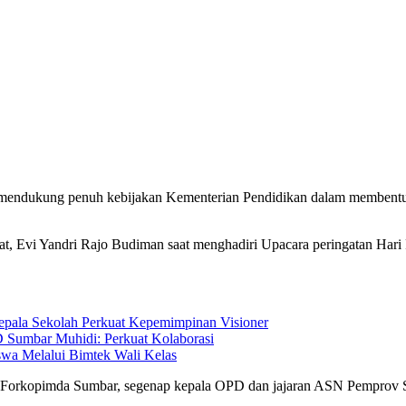
ukung penuh kebijakan Kementerian Pendidikan dalam membentuk ka
t, Evi Yandri Rajo Budiman saat menghadiri Upacara peringatan Hari
ala Sekolah Perkuat Kepemimpinan Visioner
 Sumbar Muhidi: Perkuat Kolaborasi
swa Melalui Bimtek Wali Kelas
ur Forkopimda Sumbar, segenap kepala OPD dan jajaran ASN Pemprov 