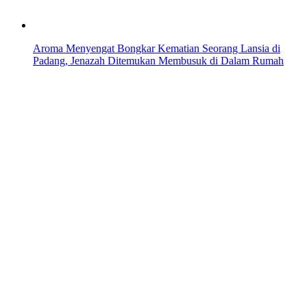
Aroma Menyengat Bongkar Kematian Seorang Lansia di
Padang, Jenazah Ditemukan Membusuk di Dalam Rumah