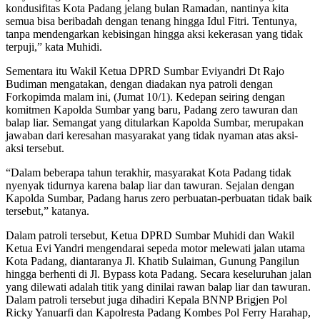
kondusifitas Kota Padang jelang bulan Ramadan, nantinya kita
semua bisa beribadah dengan tenang hingga Idul Fitri. Tentunya,
tanpa mendengarkan kebisingan hingga aksi kekerasan yang tidak
terpuji,” kata Muhidi.
Sementara itu Wakil Ketua DPRD Sumbar Eviyandri Dt Rajo
Budiman mengatakan, dengan diadakan nya patroli dengan
Forkopimda malam ini, (Jumat 10/1). Kedepan seiring dengan
komitmen Kapolda Sumbar yang baru, Padang zero tawuran dan
balap liar. Semangat yang ditularkan Kapolda Sumbar, merupakan
jawaban dari keresahan masyarakat yang tidak nyaman atas aksi-
aksi tersebut.
“Dalam beberapa tahun terakhir, masyarakat Kota Padang tidak
nyenyak tidurnya karena balap liar dan tawuran. Sejalan dengan
Kapolda Sumbar, Padang harus zero perbuatan-perbuatan tidak baik
tersebut,” katanya.
Dalam patroli tersebut, Ketua DPRD Sumbar Muhidi dan Wakil
Ketua Evi Yandri mengendarai sepeda motor melewati jalan utama
Kota Padang, diantaranya Jl. Khatib Sulaiman, Gunung Pangilun
hingga berhenti di Jl. Bypass kota Padang. Secara keseluruhan jalan
yang dilewati adalah titik yang dinilai rawan balap liar dan tawuran.
Dalam patroli tersebut juga dihadiri Kepala BNNP Brigjen Pol
Ricky Yanuarfi dan Kapolresta Padang Kombes Pol Ferry Harahap,