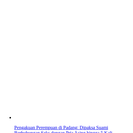
Pengakuan Perempuan di Padang: Dipaksa Suami
Berhubungan Seks dengan Pria Asing hingga 5 Kali