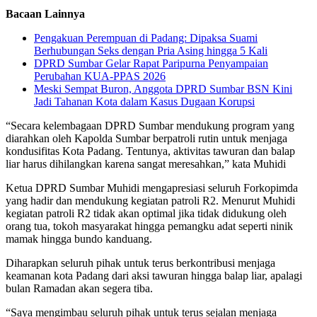
Bacaan Lainnya
Pengakuan Perempuan di Padang: Dipaksa Suami
Berhubungan Seks dengan Pria Asing hingga 5 Kali
DPRD Sumbar Gelar Rapat Paripurna Penyampaian
Perubahan KUA-PPAS 2026
Meski Sempat Buron, Anggota DPRD Sumbar BSN Kini
Jadi Tahanan Kota dalam Kasus Dugaan Korupsi
“Secara kelembagaan DPRD Sumbar mendukung program yang
diarahkan oleh Kapolda Sumbar berpatroli rutin untuk menjaga
kondusifitas Kota Padang. Tentunya, aktivitas tawuran dan balap
liar harus dihilangkan karena sangat meresahkan,” kata Muhidi
Ketua DPRD Sumbar Muhidi mengapresiasi seluruh Forkopimda
yang hadir dan mendukung kegiatan patroli R2. Menurut Muhidi
kegiatan patroli R2 tidak akan optimal jika tidak didukung oleh
orang tua, tokoh masyarakat hingga pemangku adat seperti ninik
mamak hingga bundo kanduang.
Diharapkan seluruh pihak untuk terus berkontribusi menjaga
keamanan kota Padang dari aksi tawuran hingga balap liar, apalagi
bulan Ramadan akan segera tiba.
“Saya mengimbau seluruh pihak untuk terus sejalan menjaga