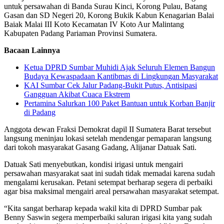
untuk persawahan di Banda Surau Kinci, Korong Pulau, Batang
Gasan dan SD Negeri 20, Korong Bukik Kabun Kenagarian Balai
Baiak Malai III Koto Kecamatan IV Koto Aur Malintang
Kabupaten Padang Pariaman Provinsi Sumatera.
Bacaan Lainnya
Ketua DPRD Sumbar Muhidi Ajak Seluruh Elemen Bangun
Budaya Kewaspadaan Kantibmas di Lingkungan Masyarakat
KAI Sumbar Cek Jalur Padang-Bukit Putus, Antisipasi
Gangguan Akibat Cuaca Ekstrem
Pertamina Salurkan 100 Paket Bantuan untuk Korban Banjir
di Padang
Anggota dewan Fraksi Demokrat dapil II Sumatera Barat tersebut
langsung meninjau lokasi setelah mendengar pemaparan langsung
dari tokoh masyarakat Gasang Gadang, Alijanar Datuak Sati.
Datuak Sati menyebutkan, kondisi irigasi untuk mengairi
persawahan masyarakat saat ini sudah tidak memadai karena sudah
mengalami kerusakan. Petani setempat berharap segera di perbaiki
agar bisa maksimal mengairi areal persawahan masyarakat setempat.
“Kita sangat berharap kepada wakil kita di DPRD Sumbar pak
Benny Saswin segera memperbaiki saluran irigasi kita yang sudah