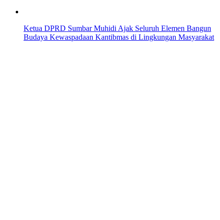
Ketua DPRD Sumbar Muhidi Ajak Seluruh Elemen Bangun
Budaya Kewaspadaan Kantibmas di Lingkungan Masyarakat