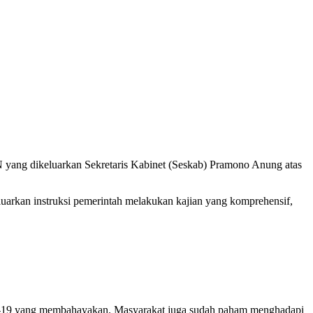
ang dikeluarkan Sekretaris Kabinet (Seskab) Pramono Anung atas
arkan instruksi pemerintah melakukan kajian yang komprehensif,
Covid-19 yang membahayakan. Masyarakat juga sudah paham menghadapi