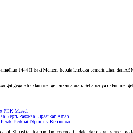
adhan 1444 H bagi Menteri, kepala lembaga pemerintahan dan ASN y
sangat gegabah dalam mengeluarkan aturan. Seharusnya dalam mengelu
ung PHK Massal
 dan Kepri, Pasokan Dipastikan Aman
 Perak, Perkuat Diplomasi Kepanduan
k akal. Situasi telah aman dan terkendali, tidak ada sebaran virus 