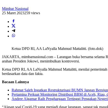
Mimbar Nasional
25 Maret 2023
259 views
Ketua DPD RI, AA LaNyalla Mahmud Mattalitti. (foto.dok)
JAKARTA, mimbarnasional.com – Larangan buka bersama selama Ram
arahan Presiden Jokowi, menimbulkan kontroversi.
Ketua DPD RI, AA LaNyalla Mahmud Mattalitti, menilai pemerintah 
berdasarkan data dan fakta.
Bacaan Lainnya
Rahmat Saleh Ingatkan Restrukturisasi BUMN Jangan Beruj
Pertamina Perkuat Monitoring Distribusi BBM di Aceh, Riau,
Andree Algamar Raih Penghargaan Tertinggi Pengakap Negeri
“Alasan soal Covid-19 yang menjadi dasar larangan, sangat tak masu