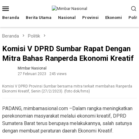
Loncat
Menu
ke
Mobile
konten
Beranda
Berita Utama
Nasional
Provinsi
Ekonomi
Polit
Beranda
Politik
Komisi V DPRD Sumbar Rapat Dengan
Mitra Bahas Ranperda Ekonomi Kreatif
Mimbar Nasional
27 Februari 2023
245 views
Komisi V DPRD Provinsi Sumbar bersama mitra terkait membahas Ranperda
Ekonomi Kreatif, Senin (27/2/2023). (foto dok/hms)
PADANG, mimbarnasional.com –Dalam rangka meningkatkan
perekonomian masyarakat melalui ekonomi kreatif, DPRD
Sumatera Barat terus berupaya melakukannya, salah satunya
dengan membuat peraturan daerah Ekonomi Kreatif.