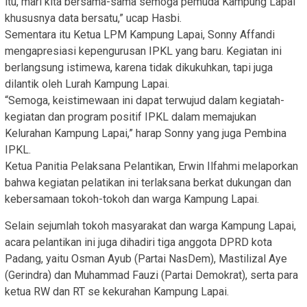
itu, mari kita bersama-sama semoga pemuda Kampung Lapai
khususnya data bersatu,” ucap Hasbi.
Sementara itu Ketua LPM Kampung Lapai, Sonny Affandi
mengapresiasi kepengurusan IPKL yang baru. Kegiatan ini
berlangsung istimewa, karena tidak dikukuhkan, tapi juga
dilantik oleh Lurah Kampung Lapai.
“Semoga, keistimewaan ini dapat terwujud dalam kegiatah-
kegiatan dan program positif IPKL dalam memajukan
Kelurahan Kampung Lapai,” harap Sonny yang juga Pembina
IPKL.
Ketua Panitia Pelaksana Pelantikan, Erwin Ilfahmi melaporkan
bahwa kegiatan pelatikan ini terlaksana berkat dukungan dan
kebersamaan tokoh-tokoh dan warga Kampung Lapai.
Selain sejumlah tokoh masyarakat dan warga Kampung Lapai,
acara pelantikan ini juga dihadiri tiga anggota DPRD kota
Padang, yaitu Osman Ayub (Partai NasDem), Mastilizal Aye
(Gerindra) dan Muhammad Fauzi (Partai Demokrat), serta para
ketua RW dan RT se kekurahan Kampung Lapai.