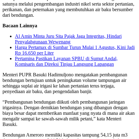
satunya melalui pengembangan industri nikel serta sektor pertanian,
perikanan, dan peternakan yang membutuhkan air baku bersumber
dari bendungan.
Bacaan Lainnya
Al Amin Minta Juru Sita Pajak Jaga Integritas, Hindari
Penyalahgunaan Wewenang
Harga Pertamax di Sumbar Turun Mulai 1 Agustus, Kini Jadi
Rp 16.650 per Liter
Pertamina Pastikan Layanan SPBU di Sumut Andal,
Komisaris dan Direksi Tinjau Langsung Lapangan
Menteri PUPR Basuki Hadimuljono mengatakan pembangunan
bendungan bertujuan untuk peningkatan volume tampungan air
sehingga suplai air irigasi ke lahan pertanian terus terjaga,
penyediaan air baku, dan pengendalian banjir.
“Pembangunan bendungan diikuti oleh pembangunan jaringan
irigasinya. Dengan demikian bendungan yang dibangun dengan
biaya besar dapat memberikan manfaat yang nyata di mana air akan
mengalir sampai ke sawah-sawah milik petani,” kata Menteri
Basuki.
Bendungan Ameroro memiliki kapasitas tampung 54,15 juta m3