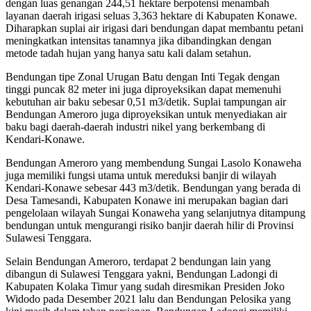
dengan luas genangan 244,51 hektare berpotensi menambah
layanan daerah irigasi seluas 3,363 hektare di Kabupaten Konawe.
Diharapkan suplai air irigasi dari bendungan dapat membantu petani
meningkatkan intensitas tanamnya jika dibandingkan dengan
metode tadah hujan yang hanya satu kali dalam setahun.
Bendungan tipe Zonal Urugan Batu dengan Inti Tegak dengan
tinggi puncak 82 meter ini juga diproyeksikan dapat memenuhi
kebutuhan air baku sebesar 0,51 m3/detik. Suplai tampungan air
Bendungan Ameroro juga diproyeksikan untuk menyediakan air
baku bagi daerah-daerah industri nikel yang berkembang di
Kendari-Konawe.
Bendungan Ameroro yang membendung Sungai Lasolo Konaweha
juga memiliki fungsi utama untuk mereduksi banjir di wilayah
Kendari-Konawe sebesar 443 m3/detik. Bendungan yang berada di
Desa Tamesandi, Kabupaten Konawe ini merupakan bagian dari
pengelolaan wilayah Sungai Konaweha yang selanjutnya ditampung
bendungan untuk mengurangi risiko banjir daerah hilir di Provinsi
Sulawesi Tenggara.
Selain Bendungan Ameroro, terdapat 2 bendungan lain yang
dibangun di Sulawesi Tenggara yakni, Bendungan Ladongi di
Kabupaten Kolaka Timur yang sudah diresmikan Presiden Joko
Widodo pada Desember 2021 lalu dan Bendungan Pelosika yang