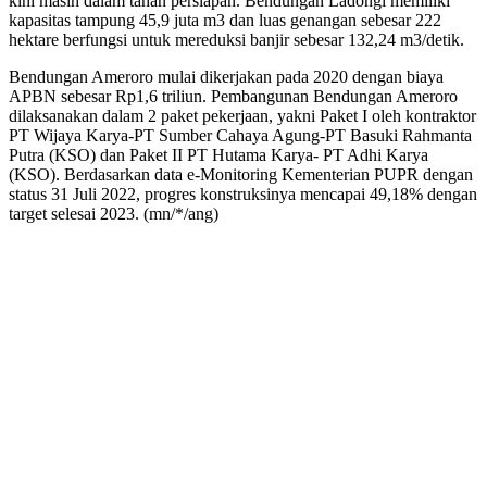
kini masih dalam tahan persiapan. Bendungan Ladongi memiliki
kapasitas tampung 45,9 juta m3 dan luas genangan sebesar 222
hektare berfungsi untuk mereduksi banjir sebesar 132,24 m3/detik.
Bendungan Ameroro mulai dikerjakan pada 2020 dengan biaya
APBN sebesar Rp1,6 triliun. Pembangunan Bendungan Ameroro
dilaksanakan dalam 2 paket pekerjaan, yakni Paket I oleh kontraktor
PT Wijaya Karya-PT Sumber Cahaya Agung-PT Basuki Rahmanta
Putra (KSO) dan Paket II PT Hutama Karya- PT Adhi Karya
(KSO). Berdasarkan data e-Monitoring Kementerian PUPR dengan
status 31 Juli 2022, progres konstruksinya mencapai 49,18% dengan
target selesai 2023. (mn/*/ang)