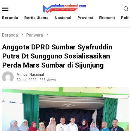
Loncat
Menu
ke
Mobile
konten
Beranda
Berita Utama
Nasional
Provinsi
Ekonomi
Polit
Beranda
Pariwara
Anggota DPRD Sumbar Syafruddin
Putra Dt Sungguno Sosialisasikan
Perda Mars Sumbar di Sijunjung
Mimbar Nasional
30 Juli 2022
335 views