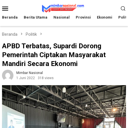
Loncat
Menu
ke
Mobile
konten
Beranda
Berita Utama
Nasional
Provinsi
Ekonomi
Polit
Beranda
Politik
APBD Terbatas, Supardi Dorong
Pemerintah Ciptakan Masyarakat
Mandiri Secara Ekonomi
Mimbar Nasional
1 Juni 2022
318 views