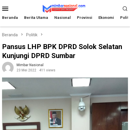
Loncat
Menu
ke
Mobile
konten
Beranda
Berita Utama
Nasional
Provinsi
Ekonomi
Polit
Beranda
Politik
Pansus LHP BPK DPRD Solok Selatan
Kunjungi DPRD Sumbar
Mimbar Nasional
23 Mei 2022
411 views